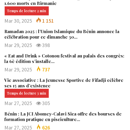
1.600 morts en Birmanie
Mar 30, 2025
1 151
Ramadan 2025 : l’Union Islamique du Bénin annonce la
célébration pour ce dimanche 30…
Mar 29, 2025
398
« Eat and Drink » Cotonou festival au palais des congrès:
la 6è édition s’installe…
Mar 29, 2025
737
Vie associative : La Jeunesse Sportive de Fifadji célèbre
ses 15 ans d’existence
Mar 27, 2025
305
Bénin : La JCI Abomey-Calavi Sica offre des bourses de
formation pratique en pisciculture…
Mar 27, 2025
626