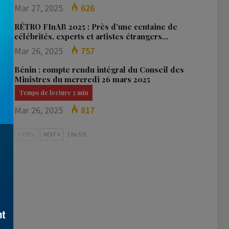
Mar 27, 2025
626
RÉTRO FInAB 2025 : Près d’une centaine de
célébrités, experts et artistes étrangers…
Mar 26, 2025
757
Bénin : compte rendu intégral du Conseil des
Ministres du mercredi 26 mars 2025
Mar 26, 2025
817
PREV
NEXT
1 De 533