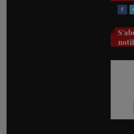
S’ab
noti
Recevez
réel di
abon