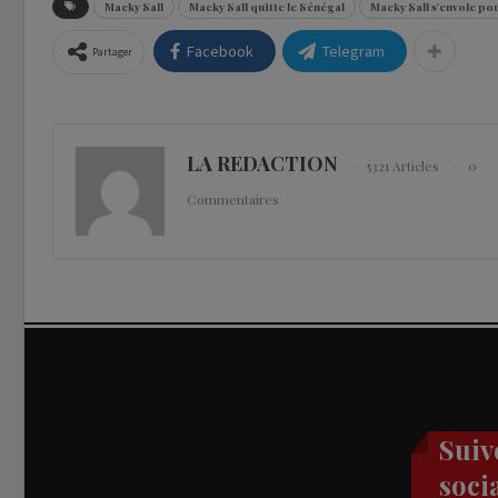
Macky Sall
Macky Sall quitte le Sénégal
Macky Sall s'envole po
Facebook
Telegram
Partager
LA REDACTION
5321 Articles
0
Commentaires
Suiv
soci