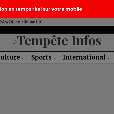
tion en temps réel sur votre mobile
4h/24, en cliquant ICI
ulture
Sports
International