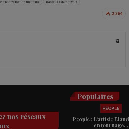
ur une destination inconnue
passation de pouvoir
2 854
Populaires
PEOPLE
ez nos réseaux
People : L’artiste Blanc
aux
en tournage…