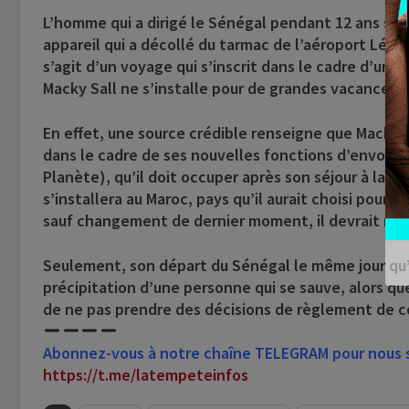
L’homme qui a dirigé le Sénégal pendant 12 ans s’e
appareil qui a décollé du tarmac de l’aéroport Léop
s’agit d’un voyage qui s’inscrit dans le cadre d’un c
Macky Sall ne s’installe pour de grandes vacances.
En effet, une source crédible renseigne que Macky 
dans le cadre de ses nouvelles fonctions d’envoyé s
Planète), qu’il doit occuper après son séjour à la tê
s’installera au Maroc, pays qu’il aurait choisi pour 
sauf changement de dernier moment, il devrait rev
Seulement, son départ du Sénégal le même jour qu’i
précipitation d’une personne qui se sauve, alors qu
de ne pas prendre des décisions de règlement de 
Abonnez-vous à notre chaîne TELEGRAM pour nous su
https://t.me/latempeteinfos