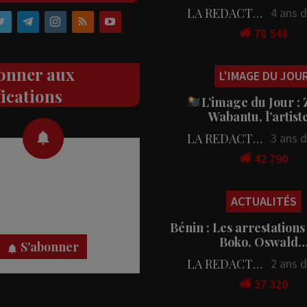
LA REDACTION
4 ans 
78 548
onner aux
L'IMAGE DU JOU
fications
L’image du Jour :
Wabantu, l’artis
LA REDACTION
3 ans 
42 790
 des notifications en temps
rectement sur votre appareil,
ACTUALITÉS
nez-vous dès maintenant.
Bénin : Les arrestations
Boko, Oswald
S'abonner
LA REDACTION
2 ans 
37 320