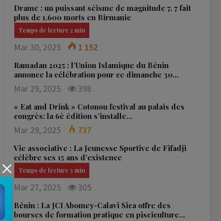
Drame : un puissant séisme de magnitude 7, 7 fait
plus de 1.600 morts en Birmanie
Mar 30, 2025
1 152
Ramadan 2025 : l’Union Islamique du Bénin
annonce la célébration pour ce dimanche 30…
Mar 29, 2025
398
« Eat and Drink » Cotonou festival au palais des
congrès: la 6è édition s’installe…
Mar 29, 2025
737
Vie associative : La Jeunesse Sportive de Fifadji
célèbre ses 15 ans d’existence
Mar 27, 2025
305
Bénin : La JCI Abomey-Calavi Sica offre des
bourses de formation pratique en pisciculture…