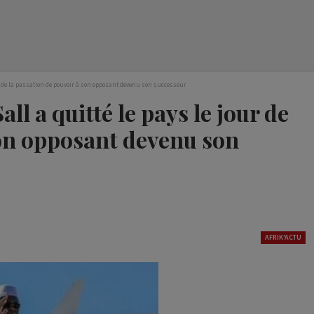
ur de la passation de pouvoir à son opposant devenu son successeur
l a quitté le pays le jour de
son opposant devenu son
AFRIK'ACTU