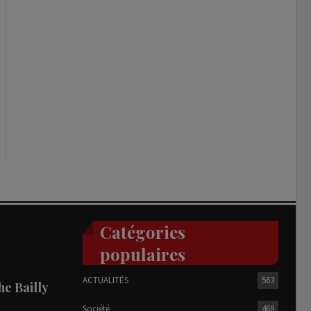
Catégories
populaires
ACTUALITÉS
563
he Bailly
Société
468