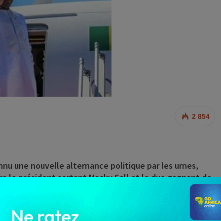
2 854
onnu une nouvelle alternance politique par les urnes,
tre le président sortant Macky Sall et le duo gagnant de
t le leader de l’opposition Ousmane Sonko, empêché
le pouvoir à son successeur Bassirou Diomaye Faye, le
 le pays.