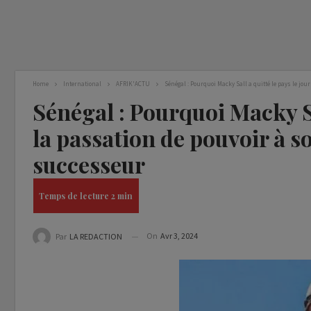
Home
International
AFRIK'ACTU
Sénégal : Pourquoi Macky Sall a quitté le pays le jo
Sénégal : Pourquoi Macky Sal
la passation de pouvoir à 
successeur
On
Avr 3, 2024
Par
LA REDACTION