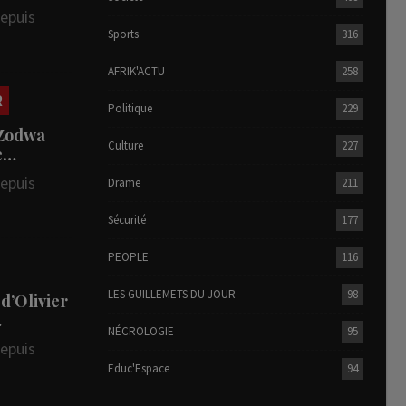
depuis
Sports
316
AFRIK'ACTU
258
R
Politique
229
 Zodwa
Culture
227
te…
depuis
Drame
211
Sécurité
177
PEOPLE
116
LES GUILLEMETS DU JOUR
98
 d’Olivier
…
NÉCROLOGIE
95
depuis
Educ'Espace
94