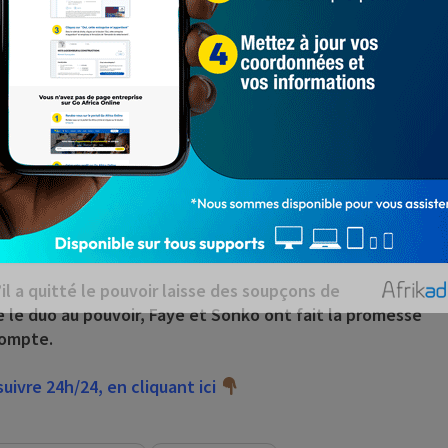
st envolé vers une destination inconnue, à bord d’un
old Sédar Senghor de Dakar. Selon plusieurs sources, il
ourt séjour hors du territoire sénégalais, avant que
Sall devrait rencontrer le président Emmanuel Macron
pécial du 4P (Pacte de Paris pour les peuples et la
te du Sénégal. Et ce sera bien après ce court séjour qu’il
ses grandes vacances. Mais avant de s’installer au Maroc,
enir au Sénégal.
l a quitté le pouvoir laisse des soupçons de
e le duo au pouvoir, Faye et Sonko ont fait la promesse
compte.
ivre 24h/24, en cliquant ici