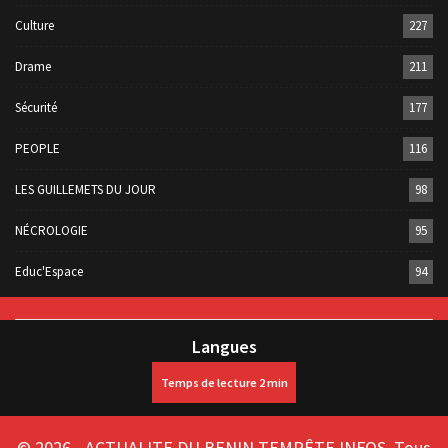
Culture
227
Drame
211
Sécurité
177
PEOPLE
116
LES GUILLEMETS DU JOUR
98
NÉCROLOGIE
95
Educ'Espace
94
Langues
© 2026 - ACTUALITE DU BENIN TEMPÊTE INFOS. Tous