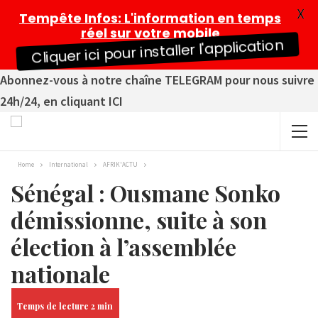
X
Tempête Infos
: L'information en temps
réel sur votre mobile
Cliquer ici pour installer l'application
Abonnez-vous à notre chaîne TELEGRAM pour nous suivre
24h/24, en cliquant ICI
Home
International
AFRIK'ACTU
Sénégal : Ousmane Sonko
démissionne, suite à son
élection à l’assemblée
nationale