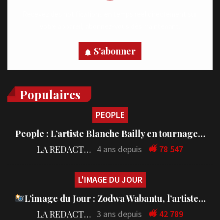
Recevez des notifications en temps réel directement sur
votre appareil, abonnez-vous dès maintenant.
S'abonner
Populaires
PEOPLE
People : L’artiste Blanche Bailly en tournage…
LA REDACTION
4 ans depuis
78 547
L'IMAGE DU JOUR
L’image du Jour : Zodwa Wabantu, l’artiste…
LA REDACTION
3 ans depuis
42 789