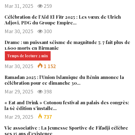
Mar 31, 2025
259
Célébration de l’Aïd El Fitr 2025 : Les vœux de Ulrich
Adjovi, PDG du Groupe Empire…
Mar 30, 2025
300
Drame : un puissant séisme de magnitude 7, 7 fait plus de
1.600 morts en Birmanie
Mar 30, 2025
1 152
Ramadan 2025 : l’Union Islamique du Bénin annonce la
célébration pour ce dimanche 30…
Mar 29, 2025
398
« Eat and Drink » Cotonou festival au palais des congrès:
la 6è édition s’installe…
Mar 29, 2025
737
Vie associative : La Jeunesse Sportive de Fifadji célèbre
ses 15 ans d’existence