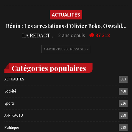
ACTUALITÉS
Bénin : Les arrestations d’Olivier Boko, Oswald…
LA REDACTION
2 ans depuis
37 318
AFFICHER PLUS DE MESSAGES
Catégories populaires
ACTUALITÉS
563
Société
468
Sports
316
AFRIK'ACTU
258
Politique
229