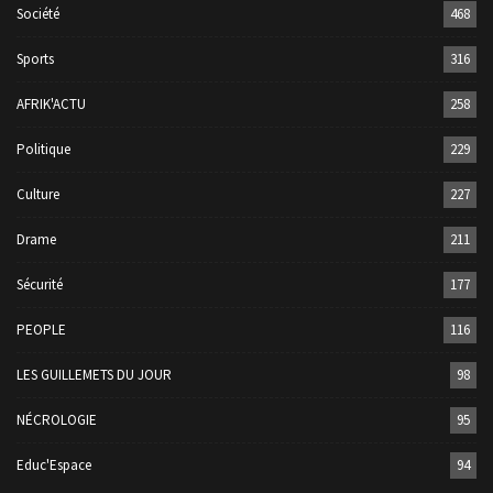
Société
468
Sports
316
AFRIK'ACTU
258
Politique
229
Culture
227
Drame
211
Sécurité
177
PEOPLE
116
LES GUILLEMETS DU JOUR
98
NÉCROLOGIE
95
Educ'Espace
94