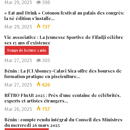
Mar 29, 2025
398
« Eat and Drink » Cotonou festival au palais des congrès:
la 6è édition s’installe…
Mar 29, 2025
737
Vie associative : La Jeunesse Sportive de Fifadji célèbre
ses 15 ans d’existence
Mar 27, 2025
305
Bénin : La JCI Abomey-Calavi Sica offre des bourses de
formation pratique en pisciculture…
Mar 27, 2025
626
RÉTRO FInAB 2025 : Près d’une centaine de célébrités,
experts et artistes étrangers…
Mar 26, 2025
757
Bénin : compte rendu intégral du Conseil des Ministres
du mercredi 26 mars 2025