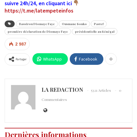
suivre 24h/24, en cliquant ici
https://t.me/latempeteinfos
Bassirou Diomaye Faye
Ousmane Sonko
Pastef
première déclaration de Diomaye Faye
présidentielle au Sénégal
2 987
WhatsApp
Facebook
Partager
LA REDACTION
5321 Articles
0
Commentaires
Dernières informations