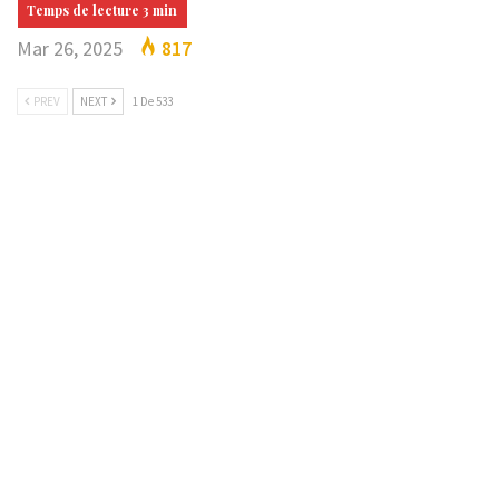
Mar 26, 2025
817
PREV
NEXT
1 De 533