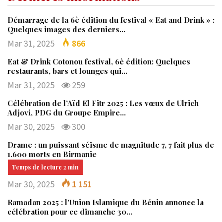
Démarrage de la 6è édition du festival « Eat and Drink » :
Quelques images des derniers…
Mar 31, 2025
866
Eat & Drink Cotonou festival, 6è édition: Quelques
restaurants, bars et lounges qui…
Mar 31, 2025
259
Célébration de l’Aïd El Fitr 2025 : Les vœux de Ulrich
Adjovi, PDG du Groupe Empire…
Mar 30, 2025
300
Drame : un puissant séisme de magnitude 7, 7 fait plus de
1.600 morts en Birmanie
Mar 30, 2025
1 151
Ramadan 2025 : l’Union Islamique du Bénin annonce la
célébration pour ce dimanche 30…