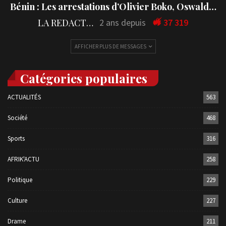
Bénin : Les arrestations d’Olivier Boko, Oswald…
LA REDACTION
2 ans depuis
37 319
AFFICHER PLUS DE MESSAGES
Catégories populaires
ACTUALITÉS
563
Société
468
Sports
316
AFRIK'ACTU
258
Politique
229
Culture
227
Drame
211