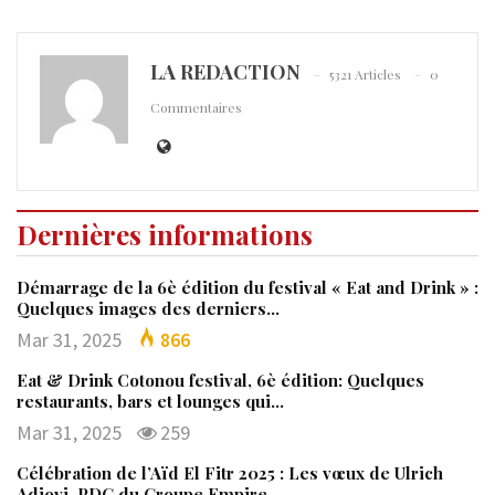
LA REDACTION
5321 Articles
0
Commentaires
Dernières informations
Démarrage de la 6è édition du festival « Eat and Drink » :
Quelques images des derniers…
Mar 31, 2025
866
Eat & Drink Cotonou festival, 6è édition: Quelques
restaurants, bars et lounges qui…
Mar 31, 2025
259
Célébration de l’Aïd El Fitr 2025 : Les vœux de Ulrich
Adjovi, PDG du Groupe Empire…