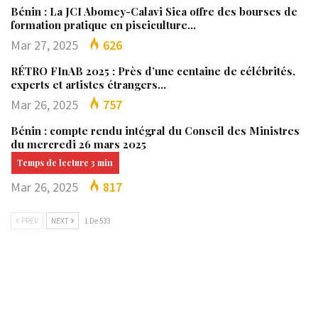
Bénin : La JCI Abomey-Calavi Sica offre des bourses de
formation pratique en pisciculture…
Mar 27, 2025
626
RÉTRO FInAB 2025 : Près d’une centaine de célébrités,
experts et artistes étrangers…
Mar 26, 2025
757
Bénin : compte rendu intégral du Conseil des Ministres
du mercredi 26 mars 2025
Mar 26, 2025
817
PREV
NEXT
1 De 533