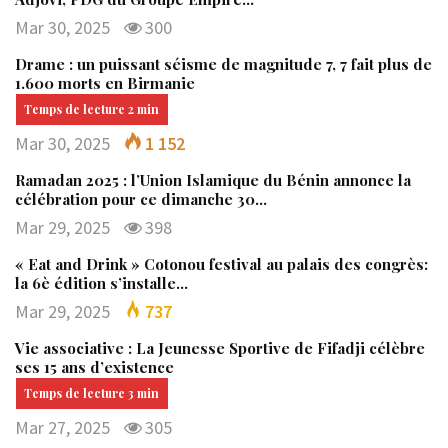
Mar 30, 2025
300
Drame : un puissant séisme de magnitude 7, 7 fait plus de
1.600 morts en Birmanie
Mar 30, 2025
1 152
Ramadan 2025 : l’Union Islamique du Bénin annonce la
célébration pour ce dimanche 30…
Mar 29, 2025
398
« Eat and Drink » Cotonou festival au palais des congrès:
la 6è édition s’installe…
Mar 29, 2025
737
Vie associative : La Jeunesse Sportive de Fifadji célèbre
ses 15 ans d’existence
Mar 27, 2025
305