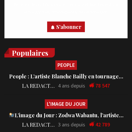
Recevez des notifications en temps réel directement sur
votre appareil, abonnez-vous dès maintenant.
S'abonner
Populaires
PEOPLE
People : L’artiste Blanche Bailly en tournage…
LA REDACTION
4 ans depuis
78 547
L'IMAGE DU JOUR
L’image du Jour : Zodwa Wabantu, l’artiste…
LA REDACTION
3 ans depuis
42 789