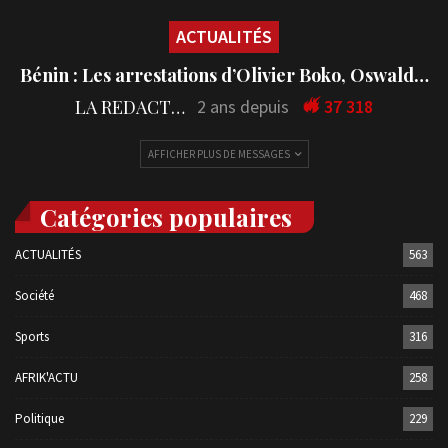
ACTUALITÉS
Bénin : Les arrestations d’Olivier Boko, Oswald…
LA REDACTION
2 ans depuis
37 318
AFFICHER PLUS DE MESSAGES
Catégories populaires
ACTUALITÉS
563
Société
468
Sports
316
AFRIK'ACTU
258
Politique
229