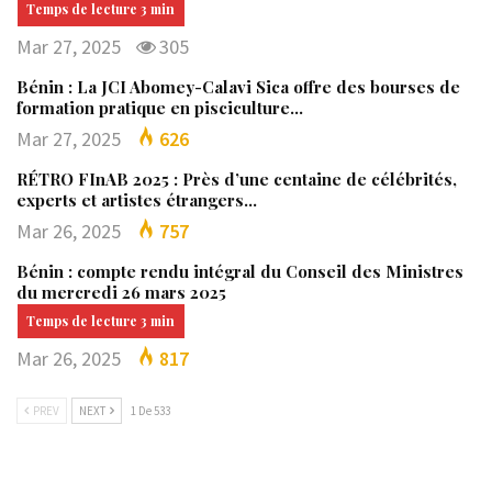
Mar 27, 2025
305
Bénin : La JCI Abomey-Calavi Sica offre des bourses de
formation pratique en pisciculture…
Mar 27, 2025
626
RÉTRO FInAB 2025 : Près d’une centaine de célébrités,
experts et artistes étrangers…
Mar 26, 2025
757
Bénin : compte rendu intégral du Conseil des Ministres
du mercredi 26 mars 2025
Mar 26, 2025
817
PREV
NEXT
1 De 533