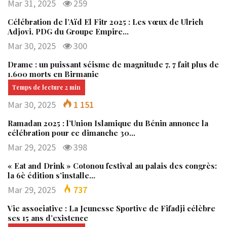
Mar 31, 2025
259
Célébration de l’Aïd El Fitr 2025 : Les vœux de Ulrich
Adjovi, PDG du Groupe Empire…
Mar 30, 2025
300
Drame : un puissant séisme de magnitude 7, 7 fait plus de
1.600 morts en Birmanie
Mar 30, 2025
1 151
Ramadan 2025 : l’Union Islamique du Bénin annonce la
célébration pour ce dimanche 30…
Mar 29, 2025
398
« Eat and Drink » Cotonou festival au palais des congrès:
la 6è édition s’installe…
Mar 29, 2025
737
Vie associative : La Jeunesse Sportive de Fifadji célèbre
ses 15 ans d’existence