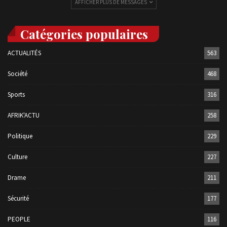
AFFICHER PLUS DE MESSAGES
Catégories populaires
ACTUALITÉS
563
Société
468
Sports
316
AFRIK'ACTU
258
Politique
229
Culture
227
Drame
211
Sécurité
177
PEOPLE
116