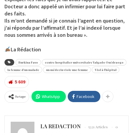
Docteur a donc appelé un infirmier pour lui faire part
des faits.
Ils m’ont demandé si je connais l’agent en question,
j’ai répondu par l’affirmatif. Et je l’ai indexé lorsque
nous sommes arrivés à son bureau ».
La Rédaction
Burkina Faso
centre hospitalier universitaire Yalgado Ouédraogo
la femme d'un malade
un médecin viole une femme
Viol à l'hôpital
5 609
WhatsApp
Facebook
Partager
LA REDACTION
5321 Articles
0