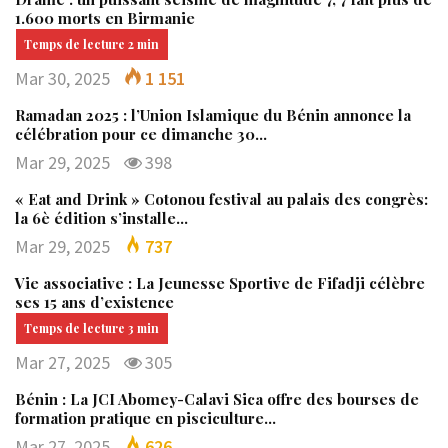
1.600 morts en Birmanie
Mar 30, 2025
1 151
Ramadan 2025 : l’Union Islamique du Bénin annonce la
célébration pour ce dimanche 30…
Mar 29, 2025
398
« Eat and Drink » Cotonou festival au palais des congrès:
la 6è édition s’installe…
Mar 29, 2025
737
Vie associative : La Jeunesse Sportive de Fifadji célèbre
ses 15 ans d’existence
Mar 27, 2025
305
Bénin : La JCI Abomey-Calavi Sica offre des bourses de
formation pratique en pisciculture…
Mar 27, 2025
626