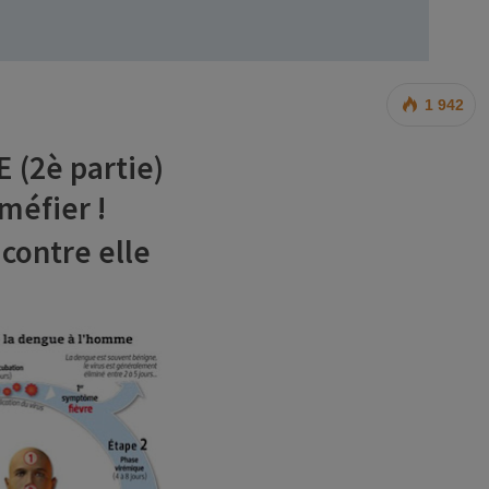
1 942
 (2è partie)
méfier !
 contre elle