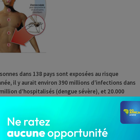
ersonnes dans 138 pays
sont exposées au risque
née, il y aurait environ 390 millions d’infections dans
illion d’hospitalisés (dengue sévère), et 20.000
apparition de formes graves seraient liées à la
ialisation des échanges (déplacements de
 croissante non assainie (gestion de l’eau), et au
teurs favorise le développement des vecteurs et les