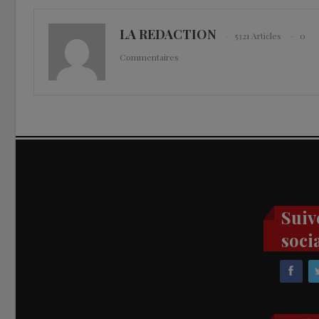
LA REDACTION
5321 Articles
0
Commentaires
Suiv
soci