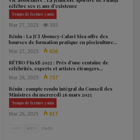
Vie associative : La Jeunesse Sportive de Fifadji
célèbre ses 15 ans d’existence
Mar 27, 2025
305
Bénin : La JCI Abomey-Calavi Sica offre des
bourses de formation pratique en pisciculture…
Mar 27, 2025
626
RÉTRO FInAB 2025 : Près d’une centaine de
célébrités, experts et artistes étrangers…
Mar 26, 2025
757
Bénin : compte rendu intégral du Conseil des
Ministres du mercredi 26 mars 2025
Mar 26, 2025
817
PREV
NEXT
1 De 533