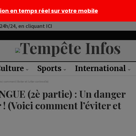
tion en temps réel sur votre mobile
4h/24, en cliquant ICI
ulture
Sports
International
ci comment l’éviter et lutter contre elle)
NGUE (2è partie) : Un danger
 ! (Voici comment l’éviter et