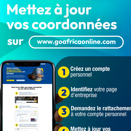
e sans le savoir, vous avez déjà fait la dengue une
gue ?
re et évolue spontanément vers la guérison : les
e la fièvre et le malade récupère sans séquelle,
ne semaine.
ts de moins de 15 ans, la dengue peut évoluer vers
a température s’effondre, mais l’état du patient
ulaire et troubles hémorragiques graves.
on sont des douleurs abdominales et des
 muqueuses, une léthargie, une augmentation de la
n de l’hématocrite avec baisse rapides des plaquettes
 maladie ?