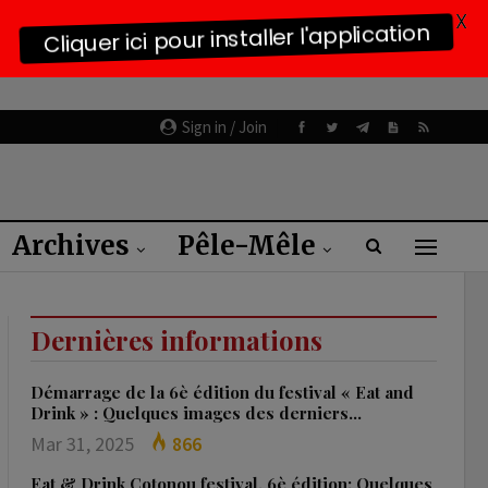
X
Cliquer ici pour installer l'application
Sign in / Join
Archives
Pêle-Mêle
Dernières informations
Démarrage de la 6è édition du festival « Eat and
Drink » : Quelques images des derniers…
Mar 31, 2025
866
Eat & Drink Cotonou festival, 6è édition: Quelques