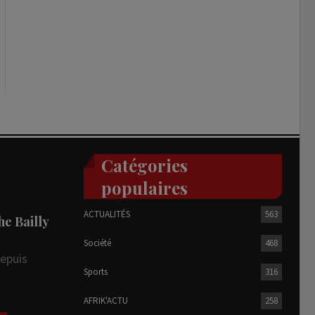
Catégories
populaires
ACTUALITÉS
563
he Bailly
Société
468
depuis
Sports
316
AFRIK'ACTU
258