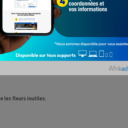
es et sont subdivisées en dix différents points que
t sous moustiquaire.
eproductions des moustiques.
 les fleurs inutiles.