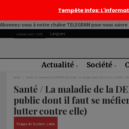
Tempête Infos
: L'informa
Abonnez-vous à notre chaîne TELEGRAM pour nous suivre 2
Langues
vendredi, août 7, 2026
Actualité
Société
C
Home
Santé / La maladie de la DENGUE (2è partie) : Un danger public dont il faut se méfier ! (Voi
Santé / La maladie de la DE
public dont il faut se méfier
lutter contre elle)