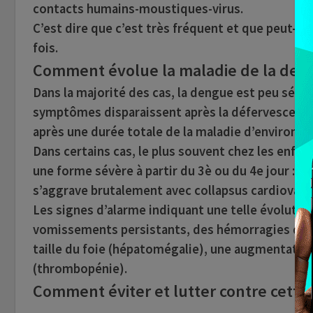
contacts humains-moustiques-virus.
C’est dire que c’est très fréquent et que peut-êtr
fois.
Comment évolue la maladie de la den
Dans la majorité des cas, la dengue est peu sévè
symptômes disparaissent après la défervescence d
après une durée totale de la maladie d’environ u
Dans certains cas, le plus souvent chez les enfan
une forme sévère à partir du 3è ou du
4e jour : l
s’aggrave brutalement avec collapsus cardiovasc
Les signes d’alarme indiquant une telle évoluti
vomissements persistants, des hémorragies des
taille du foie (hépatomégalie), une augmentatio
(thrombopénie).
Comment éviter et lutter contre cette