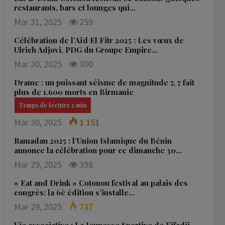
restaurants, bars et lounges qui…
Mar 31, 2025
259
Célébration de l’Aïd El Fitr 2025 : Les vœux de
Ulrich Adjovi, PDG du Groupe Empire…
Mar 30, 2025
300
Drame : un puissant séisme de magnitude 7, 7 fait
plus de 1.600 morts en Birmanie
Mar 30, 2025
1 151
Ramadan 2025 : l’Union Islamique du Bénin
annonce la célébration pour ce dimanche 30…
Mar 29, 2025
398
« Eat and Drink » Cotonou festival au palais des
congrès: la 6è édition s’installe…
Mar 29, 2025
737