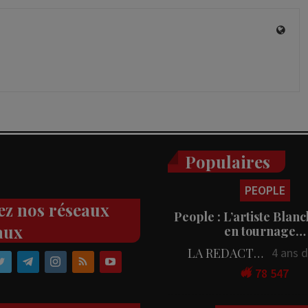
Populaires
PEOPLE
ez nos réseaux
People : L’artiste Blanc
aux
en tournage…
LA REDACTION
4 ans 
78 547