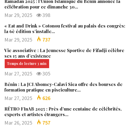
Ramadan 2025 : l’Union Islamique du Bénin annonce la
célébration pour ce dimanche 30…
Mar 29, 2025
398
« Eat and Drink » Cotonou festival au palais des congrès:
la 6è édition s’installe…
Mar 29, 2025
737
Vie associative : La Jeunesse Sportive de Fifadji célèbre
ses 15 ans d’existence
Mar 27, 2025
305
Bénin : La JCI Abomey-Calavi Sica offre des bourses de
formation pratique en pisciculture…
Mar 27, 2025
626
RÉTRO FInAB 2025 : Près d’une centaine de célébrités,
experts et artistes étrangers…
Mar 26, 2025
757