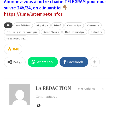
Abonnez-vous à notre chaîne TELEGRAM pour nous
suivre 24h/24, en cliquant ici
https://t.me/latempeteinfos
11è édition
Akpakpa
bissé
Centre Eya
Cotonou
festival gastronomique
René Pleven
Robinson Sipa
Sobebra
vacances 2024
848
WhatsApp
Facebook
Partager
LA REDACTION
5321 Articles
0
Commentaires