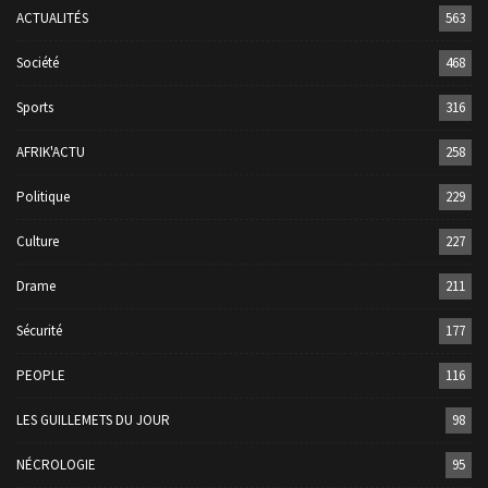
ACTUALITÉS
563
Société
468
Sports
316
AFRIK'ACTU
258
Politique
229
Culture
227
Drame
211
Sécurité
177
PEOPLE
116
LES GUILLEMETS DU JOUR
98
NÉCROLOGIE
95