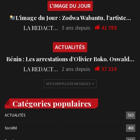
L'IMAGE DU JOUR
L’image du Jour : Zodwa Wabantu, l’artiste…
LA REDACTION
3 ans depuis
42 789
ACTUALITÉS
Bénin : Les arrestations d’Olivier Boko, Oswald…
LA REDACTION
2 ans depuis
37 319
AFFICHER PLUS DE MESSAGES
Catégories populaires
ACTUALITÉS
563
Société
468