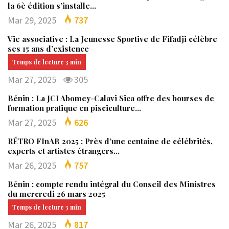
la 6è édition s’installe…
Mar 29, 2025
737
Vie associative : La Jeunesse Sportive de Fifadji célèbre
ses 15 ans d’existence
Mar 27, 2025
305
Bénin : La JCI Abomey-Calavi Sica offre des bourses de
formation pratique en pisciculture…
Mar 27, 2025
626
RÉTRO FInAB 2025 : Près d’une centaine de célébrités,
experts et artistes étrangers…
Mar 26, 2025
757
Bénin : compte rendu intégral du Conseil des Ministres
du mercredi 26 mars 2025
Mar 26, 2025
817