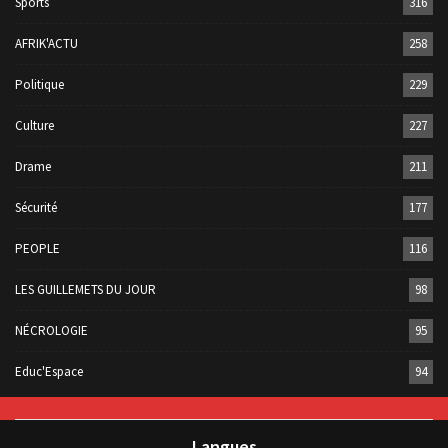
Sports
316
AFRIK'ACTU
258
Politique
229
Culture
227
Drame
211
Sécurité
177
PEOPLE
116
LES GUILLEMETS DU JOUR
98
NÉCROLOGIE
95
Educ'Espace
94
Langues