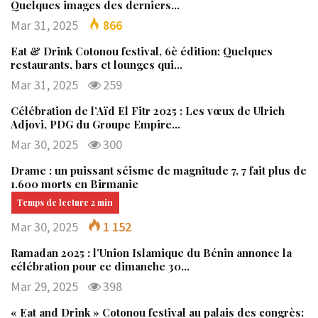
Quelques images des derniers…
Mar 31, 2025
866
Eat & Drink Cotonou festival, 6è édition: Quelques
restaurants, bars et lounges qui…
Mar 31, 2025
259
Célébration de l’Aïd El Fitr 2025 : Les vœux de Ulrich
Adjovi, PDG du Groupe Empire…
Mar 30, 2025
300
Drame : un puissant séisme de magnitude 7, 7 fait plus de
1.600 morts en Birmanie
Mar 30, 2025
1 152
Ramadan 2025 : l’Union Islamique du Bénin annonce la
célébration pour ce dimanche 30…
Mar 29, 2025
398
« Eat and Drink » Cotonou festival au palais des congrès: