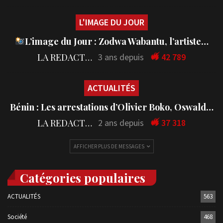
L'IMAGE DU JOUR
L’image du Jour : Zodwa Wabantu, l’artiste…
LA REDACTION
3 ans depuis
42 789
ACTUALITÉS
Bénin : Les arrestations d’Olivier Boko, Oswald…
LA REDACTION
2 ans depuis
37 318
AFFICHER PLUS DE MESSAGES
Catégories populaires
ACTUALITÉS
563
Société
468