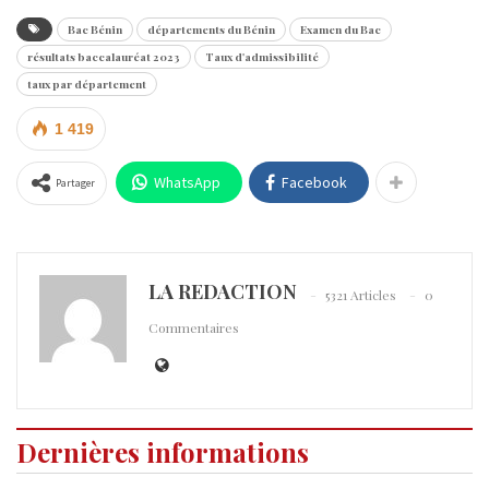
Bac Bénin
départements du Bénin
Examen du Bac
résultats baccalauréat 2023
Taux d'admissibilité
taux par département
1 419
WhatsApp
Facebook
Partager
LA REDACTION
5321 Articles
0
Commentaires
Dernières informations