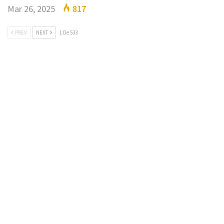
Mar 26, 2025
817
PREV
NEXT
1 De 533