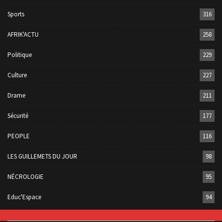
Sports
316
AFRIK'ACTU
258
Politique
229
Culture
227
Drame
211
Sécurité
177
PEOPLE
116
LES GUILLEMETS DU JOUR
98
NÉCROLOGIE
95
Educ'Espace
94