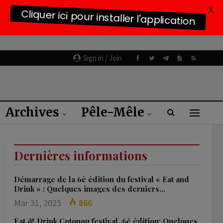
X
Cliquer ici pour installer l'application
Sign in / Join
Archives
Pêle-Mêle
Dernières informations
Démarrage de la 6è édition du festival « Eat and
Drink » : Quelques images des derniers…
Mar 31, 2025
866
Eat & Drink Cotonou festival, 6è édition: Quelques