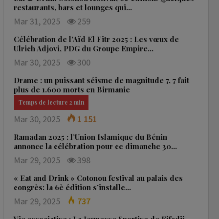
restaurants, bars et lounges qui…
Mar 31, 2025
259
Célébration de l’Aïd El Fitr 2025 : Les vœux de
Ulrich Adjovi, PDG du Groupe Empire…
Mar 30, 2025
300
Drame : un puissant séisme de magnitude 7, 7 fait
plus de 1.600 morts en Birmanie
Mar 30, 2025
1 151
Ramadan 2025 : l’Union Islamique du Bénin
annonce la célébration pour ce dimanche 30…
Mar 29, 2025
398
« Eat and Drink » Cotonou festival au palais des
congrès: la 6è édition s’installe…
Mar 29, 2025
737