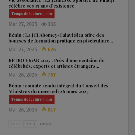
Vie associative : La Jeunesse Sportive de Fifadji
célèbre ses 15 ans d’existence
Mar 27, 2025
305
Bénin : La JCI Abomey-Calavi Sica offre des
bourses de formation pratique en pisciculture…
Mar 27, 2025
626
RÉTRO FInAB 2025 : Près d’une centaine de
célébrités, experts et artistes étrangers…
Mar 26, 2025
757
Bénin : compte rendu intégral du Conseil des
Ministres du mercredi 26 mars 2025
Mar 26, 2025
817
PREV
NEXT
1 De 533