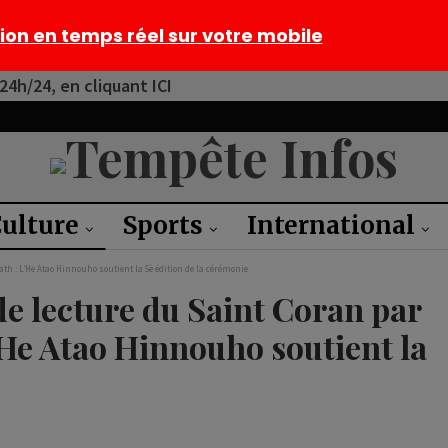
tion en temps réel sur votre mobile
4h/24, en cliquant ICI
ulture
Sports
International
ath : L’He Atao Hinnouho soutient la 5è édition de la cérémonie
de lecture du Saint Coran par
L’He Atao Hinnouho soutient la