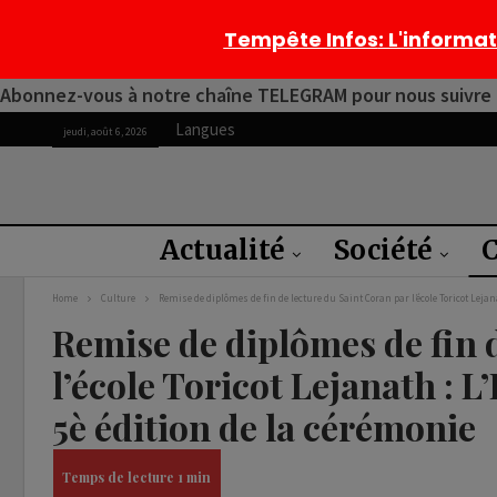
Tempête Infos
: L'informa
Abonnez-vous à notre chaîne TELEGRAM pour nous suivre 2
Langues
jeudi, août 6, 2026
Actualité
Société
C
Home
Culture
Remise de diplômes de fin de lecture du Saint Coran par l’école Toricot Lejan
Remise de diplômes de fin 
l’école Toricot Lejanath : 
5è édition de la cérémonie