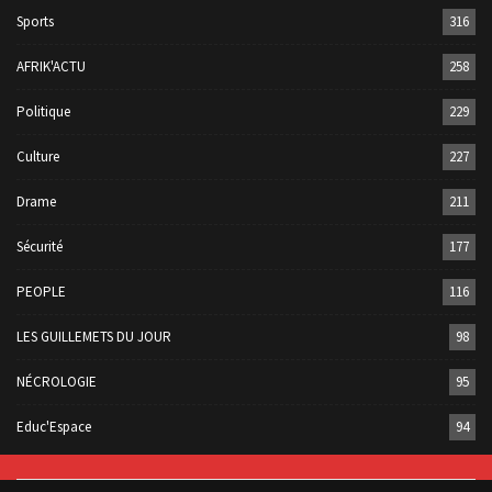
Sports
316
AFRIK'ACTU
258
Politique
229
Culture
227
Drame
211
Sécurité
177
PEOPLE
116
LES GUILLEMETS DU JOUR
98
NÉCROLOGIE
95
Educ'Espace
94