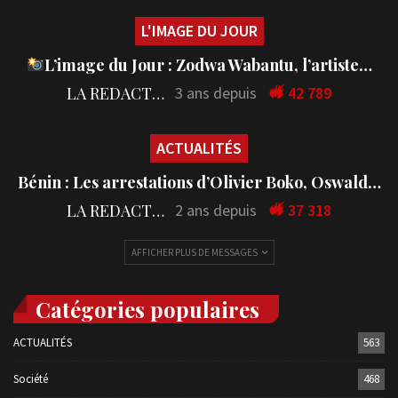
L'IMAGE DU JOUR
L’image du Jour : Zodwa Wabantu, l’artiste…
LA REDACTION
3 ans depuis
42 789
ACTUALITÉS
Bénin : Les arrestations d’Olivier Boko, Oswald…
LA REDACTION
2 ans depuis
37 318
AFFICHER PLUS DE MESSAGES
Catégories populaires
ACTUALITÉS
563
Société
468