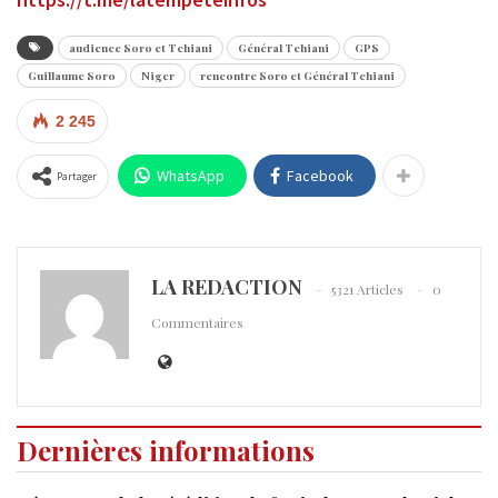
audience Soro et Tchiani
Général Tchiani
GPS
Guillaume Soro
Niger
rencontre Soro et Général Tchiani
2 245
WhatsApp
Facebook
Partager
LA REDACTION
5321 Articles
0
Commentaires
Dernières informations