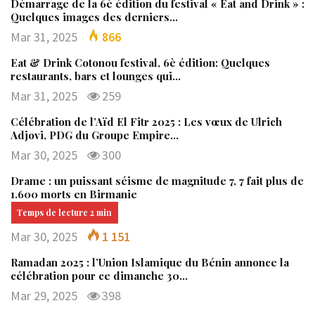
Démarrage de la 6è édition du festival « Eat and Drink » :
Quelques images des derniers…
Mar 31, 2025
866
Eat & Drink Cotonou festival, 6è édition: Quelques
restaurants, bars et lounges qui…
Mar 31, 2025
259
Célébration de l’Aïd El Fitr 2025 : Les vœux de Ulrich
Adjovi, PDG du Groupe Empire…
Mar 30, 2025
300
Drame : un puissant séisme de magnitude 7, 7 fait plus de
1.600 morts en Birmanie
Mar 30, 2025
1 151
Ramadan 2025 : l’Union Islamique du Bénin annonce la
célébration pour ce dimanche 30…
Mar 29, 2025
398