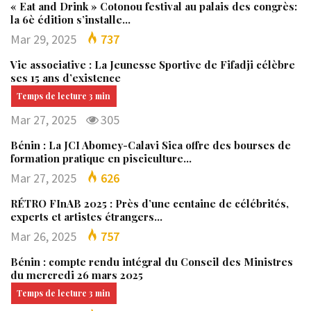
« Eat and Drink » Cotonou festival au palais des congrès:
la 6è édition s’installe…
Mar 29, 2025
737
Vie associative : La Jeunesse Sportive de Fifadji célèbre
ses 15 ans d’existence
Mar 27, 2025
305
Bénin : La JCI Abomey-Calavi Sica offre des bourses de
formation pratique en pisciculture…
Mar 27, 2025
626
RÉTRO FInAB 2025 : Près d’une centaine de célébrités,
experts et artistes étrangers…
Mar 26, 2025
757
Bénin : compte rendu intégral du Conseil des Ministres
du mercredi 26 mars 2025