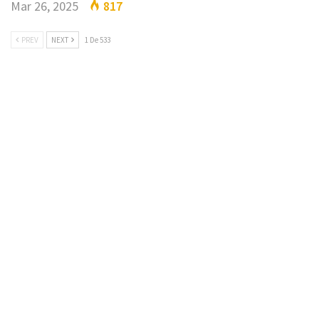
Mar 26, 2025
817
PREV
NEXT
1 De 533