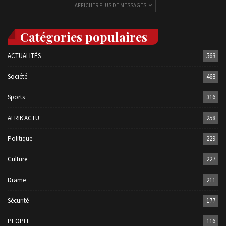
AFFICHER PLUS DE MESSAGES
Catégories populaires
ACTUALITÉS
563
Société
468
Sports
316
AFRIK'ACTU
258
Politique
229
Culture
227
Drame
211
Sécurité
177
PEOPLE
116