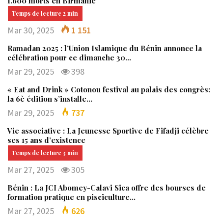
1.600 morts en Birmanie
Mar 30, 2025
1 151
Ramadan 2025 : l’Union Islamique du Bénin annonce la
célébration pour ce dimanche 30…
Mar 29, 2025
398
« Eat and Drink » Cotonou festival au palais des congrès:
la 6è édition s’installe…
Mar 29, 2025
737
Vie associative : La Jeunesse Sportive de Fifadji célèbre
ses 15 ans d’existence
Mar 27, 2025
305
Bénin : La JCI Abomey-Calavi Sica offre des bourses de
formation pratique en pisciculture…
Mar 27, 2025
626