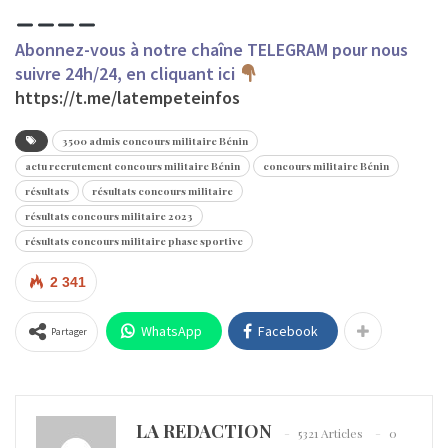
Abonnez-vous à notre chaîne TELEGRAM pour nous
suivre 24h/24, en cliquant ici
https://t.me/latempeteinfos
3500 admis concours militaire Bénin
actu recrutement concours militaire Bénin
concours militaire Bénin
résultats
résultats concours militaire
résultats concours militaire 2023
résultats concours militaire phase sportive
2 341
WhatsApp
Facebook
Partager
LA REDACTION
5321 Articles
0