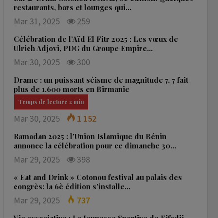
restaurants, bars et lounges qui…
Mar 31, 2025
259
Célébration de l’Aïd El Fitr 2025 : Les vœux de
Ulrich Adjovi, PDG du Groupe Empire…
Mar 30, 2025
300
Drame : un puissant séisme de magnitude 7, 7 fait
plus de 1.600 morts en Birmanie
Mar 30, 2025
1 152
Ramadan 2025 : l’Union Islamique du Bénin
annonce la célébration pour ce dimanche 30…
Mar 29, 2025
398
« Eat and Drink » Cotonou festival au palais des
congrès: la 6è édition s’installe…
Mar 29, 2025
737