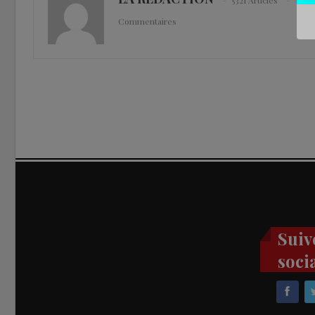
5321 Articles
0
Commentaires
Suiv
soci