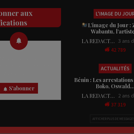
onner aux
L'IMAGE DU JOU
fications
L’image du Jour :
Wabantu, l’artis
LA REDACTION
3 ans 
42 789
 des notifications en temps
rectement sur votre appareil,
ACTUALITÉS
nez-vous dès maintenant.
Bénin : Les arrestations
Boko, Oswald
S'abonner
LA REDACTION
2 ans 
37 319
AFFICHER PLUS DE MESSAGE