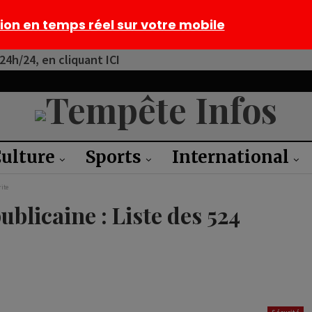
tion en temps réel sur votre mobile
4h/24, en cliquant ICI
ulture
Sports
International
rite
ublicaine : Liste des 524