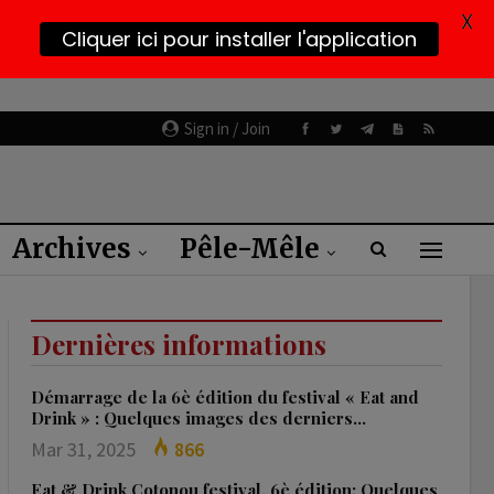
X
Cliquer ici pour installer l'application
Sign in / Join
Archives
Pêle-Mêle
Dernières informations
Démarrage de la 6è édition du festival « Eat and
Drink » : Quelques images des derniers…
Mar 31, 2025
866
Eat & Drink Cotonou festival, 6è édition: Quelques