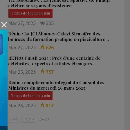
Vie associative : La Jeunesse Sportive de Fifadji
célèbre ses 15 ans d’existence
Mar 27, 2025
305
Bénin : La JCI Abomey-Calavi Sica offre des
bourses de formation pratique en pisciculture…
Mar 27, 2025
626
RÉTRO FInAB 2025 : Près d’une centaine de
célébrités, experts et artistes étrangers…
Mar 26, 2025
757
Bénin : compte rendu intégral du Conseil des
Ministres du mercredi 26 mars 2025
Mar 26, 2025
817
PREV
NEXT
1 De 533