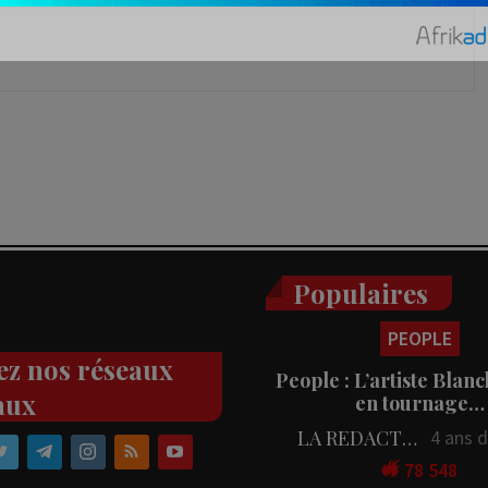
Populaires
PEOPLE
ez nos réseaux
People : L’artiste Blanc
aux
en tournage…
LA REDACTION
4 ans 
78 548