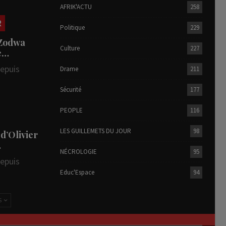
AFRIK'ACTU
258
R
Politique
229
 Zodwa
Culture
227
te…
depuis
Drame
211
Sécurité
177
PEOPLE
116
LES GUILLEMETS DU JOUR
98
 d’Olivier
…
NÉCROLOGIE
95
depuis
Educ'Espace
94
S