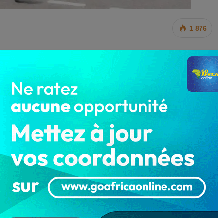
1 876
 du territoire national, le tout dernier concours de
forcer l’effectif de la police républicaine, a déjà livré
éussi à tirer leur épingle du jeu. Mais ils devront d’abord
ves écrites, et ce sont les admis à cette deuxième phase
t psycho-technique.
candidats classés par ordre de mérite.
04.22-1