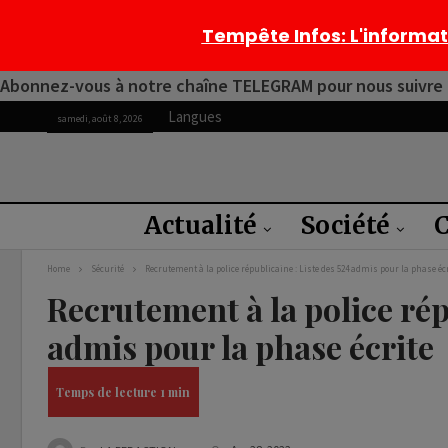
Tempête Infos
: L'informa
Abonnez-vous à notre chaîne TELEGRAM pour nous suivre 2
Langues
samedi, août 8, 2026
Actualité
Société
C
Home
Sécurité
Recrutement à la police républicaine : Liste des 524 admis pour la phase éc
Recrutement à la police rép
admis pour la phase écrite