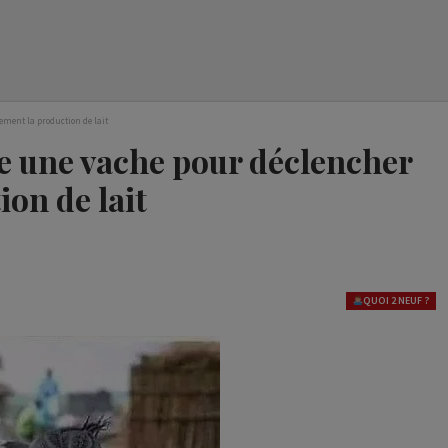
ement la production de lait
le une vache pour déclencher
on de lait
QUOI 2 NEUF ?