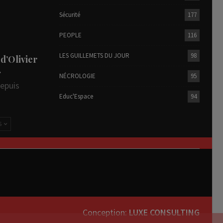
Sécurité
177
PEOPLE
116
LES GUILLEMETS DU JOUR
98
 d’Olivier
…
NÉCROLOGIE
95
depuis
Educ'Espace
94
S
Conception:
LUXE CONSULTING