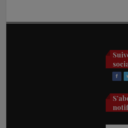
Suiv
soci
S’ab
noti