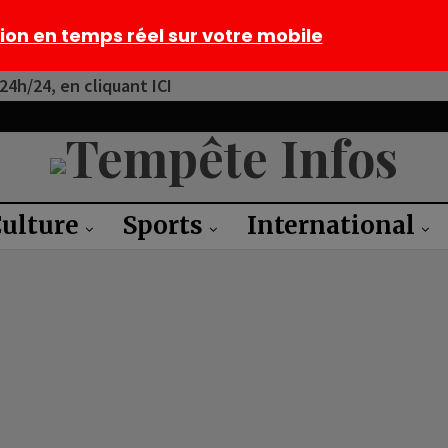
tion en temps réel sur votre mobile
4h/24, en cliquant ICI
ulture
Sports
International