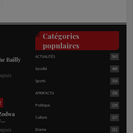
Catégories
populaires
ACTUALITÉS
563
he Bailly
Société
468
depuis
Sports
316
AFRIK'ACTU
258
R
Politique
229
 Zodwa
Culture
227
te…
depuis
Drame
211