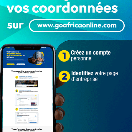
Soudan du Sud
souffler dans l'anus
stimuler