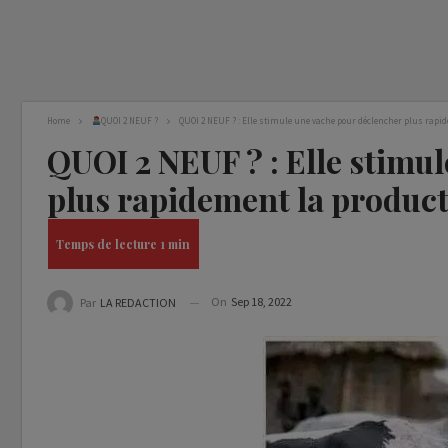
Home
QUOI 2 NEUF ?
QUOI 2 NEUF ? : Elle stimule une vache pour déclencher plus rapid
QUOI 2 NEUF ? : Elle stimu
plus rapidement la producti
On
Sep 18, 2022
Par
LA REDACTION