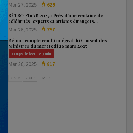
Mar 27, 2025
626
RÉTRO FInAB 2025 : Près d’une centaine de
célébrités, experts et artistes étrangers…
Mar 26, 2025
757
Bénin : compte rendu intégral du Conseil des
Ministres du mercredi 26 mars 2025
Mar 26, 2025
817
PREV
NEXT
1 De 533