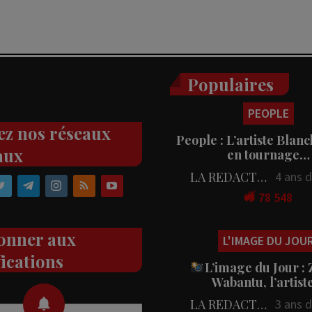
Populaires
PEOPLE
ez nos réseaux
People : L’artiste Blanc
aux
en tournage…
LA REDACTION
4 ans 
78 548
onner aux
L'IMAGE DU JOU
fications
L’image du Jour :
Wabantu, l’artis
LA REDACTION
3 ans 