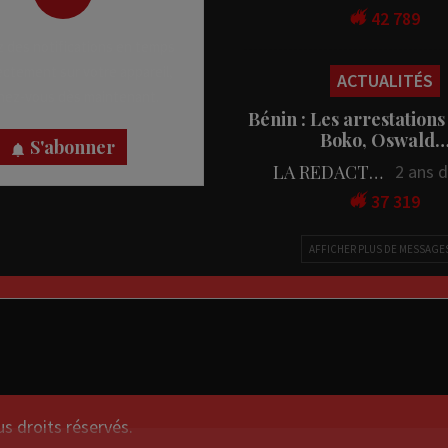
42 789
 des notifications en temps
rectement sur votre appareil,
ACTUALITÉS
nez-vous dès maintenant.
Bénin : Les arrestations
Boko, Oswald
S'abonner
LA REDACTION
2 ans 
37 319
AFFICHER PLUS DE MESSAGE
droits réservés.