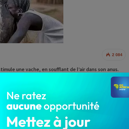
2 084
stimule une vache, en soufflant de l’air dans son anus.
excréments de l’animal. Ce qui a pour effet, de
ns les pis de la vache.
 avoir souffle.