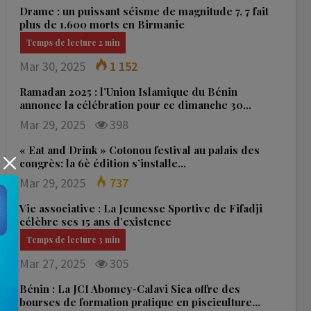
Drame : un puissant séisme de magnitude 7, 7 fait
plus de 1.600 morts en Birmanie
Mar 30, 2025
1 152
Ramadan 2025 : l’Union Islamique du Bénin
annonce la célébration pour ce dimanche 30…
Mar 29, 2025
398
« Eat and Drink » Cotonou festival au palais des
congrès: la 6è édition s’installe…
Mar 29, 2025
737
Vie associative : La Jeunesse Sportive de Fifadji
célèbre ses 15 ans d’existence
Mar 27, 2025
305
Bénin : La JCI Abomey-Calavi Sica offre des
bourses de formation pratique en pisciculture…