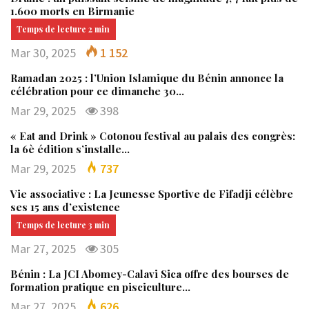
1.600 morts en Birmanie
Mar 30, 2025
1 152
Ramadan 2025 : l’Union Islamique du Bénin annonce la
célébration pour ce dimanche 30…
Mar 29, 2025
398
« Eat and Drink » Cotonou festival au palais des congrès:
la 6è édition s’installe…
Mar 29, 2025
737
Vie associative : La Jeunesse Sportive de Fifadji célèbre
ses 15 ans d’existence
Mar 27, 2025
305
Bénin : La JCI Abomey-Calavi Sica offre des bourses de
formation pratique en pisciculture…
Mar 27, 2025
626