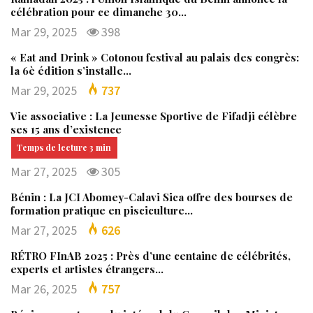
célébration pour ce dimanche 30…
Mar 29, 2025
398
« Eat and Drink » Cotonou festival au palais des congrès:
la 6è édition s’installe…
Mar 29, 2025
737
Vie associative : La Jeunesse Sportive de Fifadji célèbre
ses 15 ans d’existence
Mar 27, 2025
305
Bénin : La JCI Abomey-Calavi Sica offre des bourses de
formation pratique en pisciculture…
Mar 27, 2025
626
RÉTRO FInAB 2025 : Près d’une centaine de célébrités,
experts et artistes étrangers…
Mar 26, 2025
757