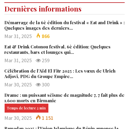
Dernières informations
Démarrage de la 6è édition du festival « Eat and Drink » :
Quelques images des derniers…
Mar 31, 2025
866
Eat & Drink Cotonou festival, 6è édition: Quelques
restaurants, bars et lounges qui…
Mar 31, 2025
259
Célébration de l’Aïd El Fitr 2025 : Les vœux de Ulrich
Adjovi, PDG du Groupe Empire…
Mar 30, 2025
300
Drame : un puissant séisme de magnitude 7, 7 fait plus de
1.600 morts en Birmanie
Mar 30, 2025
1 151
Ramadan 2025 : l’Union Islamique du Bénin annonce la