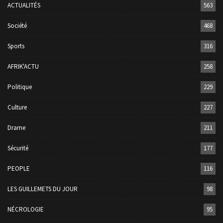
ACTUALITÉS
563
Société
468
Sports
316
AFRIK'ACTU
258
Politique
229
Culture
227
Drame
211
Sécurité
177
PEOPLE
116
LES GUILLEMETS DU JOUR
98
NÉCROLOGIE
95