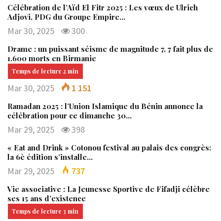
Célébration de l’Aïd El Fitr 2025 : Les vœux de Ulrich
Adjovi, PDG du Groupe Empire…
Mar 30, 2025
300
Drame : un puissant séisme de magnitude 7, 7 fait plus de
1.600 morts en Birmanie
Mar 30, 2025
1 151
Ramadan 2025 : l’Union Islamique du Bénin annonce la
célébration pour ce dimanche 30…
Mar 29, 2025
398
« Eat and Drink » Cotonou festival au palais des congrès:
la 6è édition s’installe…
Mar 29, 2025
737
Vie associative : La Jeunesse Sportive de Fifadji célèbre
ses 15 ans d’existence