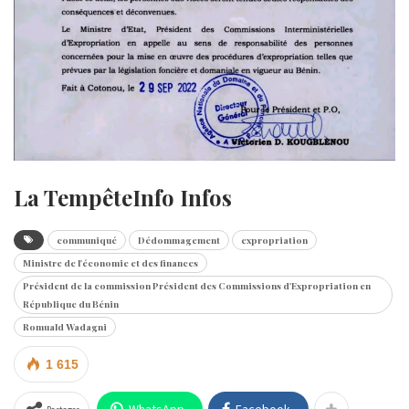
La TempêteInfo Infos
communiqué
Dédommagement
expropriation
Ministre de l'économie et des finances
Président de la commission Président des Commissions d'Expropriation en
République du Bénin
Romuald Wadagni
1 615
WhatsApp
Facebook