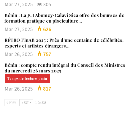
Mar 27, 2025
305
Bénin : La JCI Abomey-Calavi Sica offre des bourses de
formation pratique en pisciculture…
Mar 27, 2025
626
RÉTRO FInAB 2025 : Près d’une centaine de célébrités,
experts et artistes étrangers…
Mar 26, 2025
757
Bénin : compte rendu intégral du Conseil des Ministres
du mercredi 26 mars 2025
Mar 26, 2025
817
PREV
NEXT
1 De 533