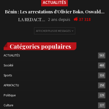
ACTUALITÉS
Bénin : Les arrestations d’Olivier Boko, Oswald…
LA REDACTION
2 ans depuis
37 318
AFFICHER PLUS DE MESSAGES
Catégories populaires
ACTUALITÉS
563
Société
468
Sports
316
AFRIK'ACTU
258
Politique
229
Culture
227