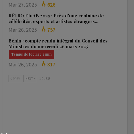
Mar 27, 2025
626
RÉTRO FInAB 2025 : Près d’une centaine de
célébrités, experts et artistes étrangers…
Mar 26, 2025
757
Bénin : compte rendu intégral du Conseil des
Ministres du mercredi 26 mars 2025
Mar 26, 2025
817
PREV
NEXT
1 De 533