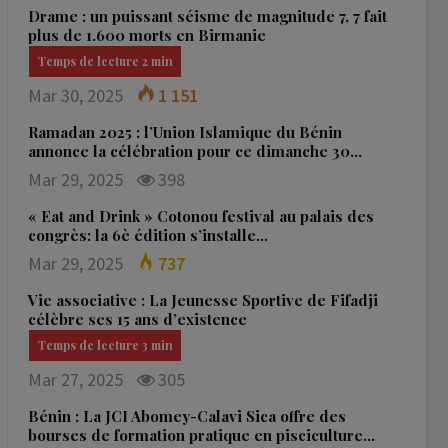
Drame : un puissant séisme de magnitude 7, 7 fait
plus de 1.600 morts en Birmanie
Mar 30, 2025
1 151
Ramadan 2025 : l’Union Islamique du Bénin
annonce la célébration pour ce dimanche 30…
Mar 29, 2025
398
« Eat and Drink » Cotonou festival au palais des
congrès: la 6è édition s’installe…
Mar 29, 2025
737
Vie associative : La Jeunesse Sportive de Fifadji
célèbre ses 15 ans d’existence
Mar 27, 2025
305
Bénin : La JCI Abomey-Calavi Sica offre des
bourses de formation pratique en pisciculture…