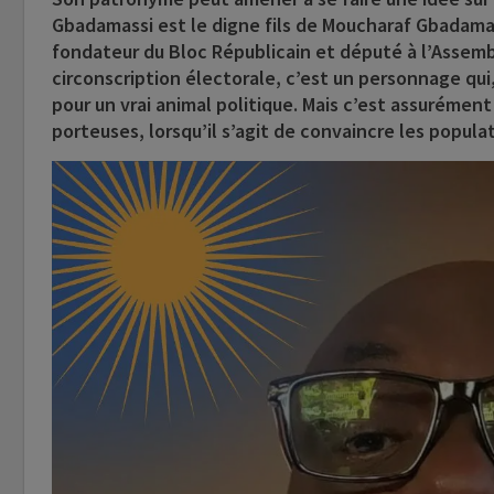
Gbadamassi est le digne fils de Moucharaf Gbadam
fondateur du Bloc Républicain et député à l’Assemb
circonscription électorale, c’est un personnage qui,
pour un vrai animal politique. Mais c’est assurém
porteuses, lorsqu’il s’agit de convaincre les popula