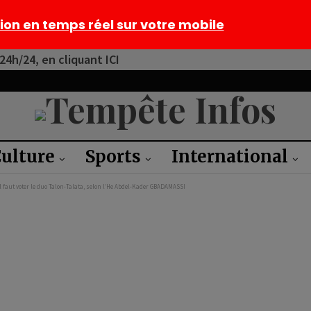
tion en temps réel sur votre mobile
4h/24, en cliquant ICI
ulture
Sports
International
l faut voter le duo Talon-Talata, selon l’He Abdel-Kader GBADAMASSI