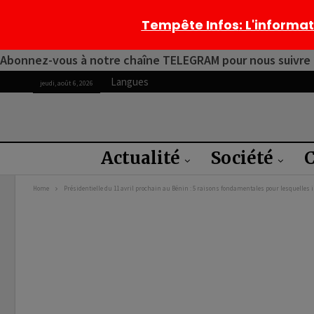
Tempête Infos
: L'informa
Abonnez-vous à notre chaîne TELEGRAM pour nous suivre 2
Langues
jeudi, août 6, 2026
Actualité
Société
C
Home
Présidentielle du 11 avril prochain au Bénin : 5 raisons fondamentales pour lesquelles i