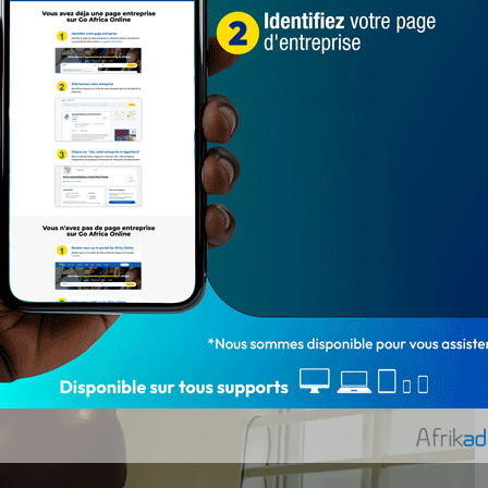
omme étale les 5 raisons pour lesquelles il faut
 comme le meilleur choix du scrutin du 11 avril 2021. Et
 qu’il y a nécessité d’œuvrer à la poursuite du
 communes qui sera étendu aux centres villes de la
l’homme évoque le financement des activités
 aux financements, quelle que soit leur taille et le
ec des conditions assouplies.