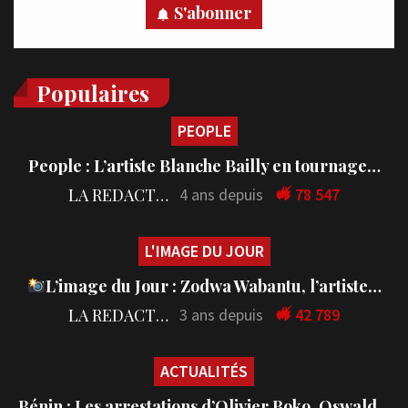
S'abonner
Populaires
PEOPLE
People : L’artiste Blanche Bailly en tournage…
LA REDACTION
4 ans depuis
78 547
L'IMAGE DU JOUR
L’image du Jour : Zodwa Wabantu, l’artiste…
LA REDACTION
3 ans depuis
42 789
ACTUALITÉS
Bénin : Les arrestations d’Olivier Boko, Oswald…