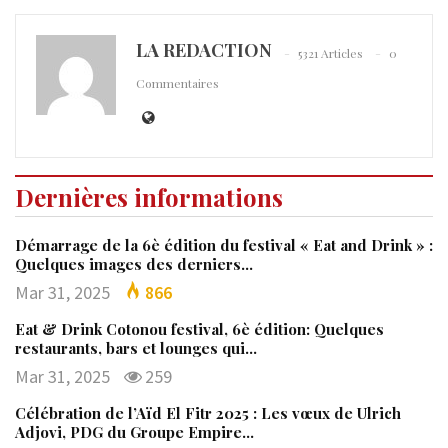
LA REDACTION
5321 Articles
0
Commentaires
Dernières informations
Démarrage de la 6è édition du festival « Eat and Drink » :
Quelques images des derniers…
Mar 31, 2025
866
Eat & Drink Cotonou festival, 6è édition: Quelques
restaurants, bars et lounges qui…
Mar 31, 2025
259
Célébration de l’Aïd El Fitr 2025 : Les vœux de Ulrich
Adjovi, PDG du Groupe Empire…