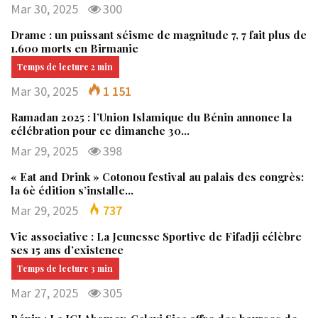
Mar 30, 2025
300
Drame : un puissant séisme de magnitude 7, 7 fait plus de
1.600 morts en Birmanie
Mar 30, 2025
1 151
Ramadan 2025 : l’Union Islamique du Bénin annonce la
célébration pour ce dimanche 30…
Mar 29, 2025
398
« Eat and Drink » Cotonou festival au palais des congrès:
la 6è édition s’installe…
Mar 29, 2025
737
Vie associative : La Jeunesse Sportive de Fifadji célèbre
ses 15 ans d’existence
Mar 27, 2025
305