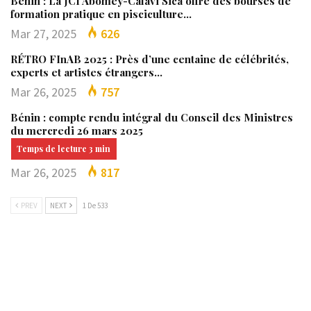
Bénin : La JCI Abomey-Calavi Sica offre des bourses de
formation pratique en pisciculture…
Mar 27, 2025
626
RÉTRO FInAB 2025 : Près d’une centaine de célébrités,
experts et artistes étrangers…
Mar 26, 2025
757
Bénin : compte rendu intégral du Conseil des Ministres
du mercredi 26 mars 2025
Mar 26, 2025
817
PREV
NEXT
1 De 533