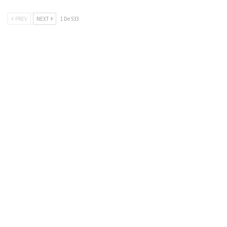
PREV
NEXT
1 De 533