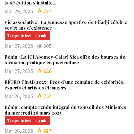
la 6è édition s’installe…
Mar 29, 2025
737
Vie associative : La Jeunesse Sportive de Fifadji célèbre
ses 15 ans d’existence
Mar 27, 2025
305
Bénin : La JCI Abomey-Calavi Sica offre des bourses de
formation pratique en pisciculture…
Mar 27, 2025
626
RÉTRO FInAB 2025 : Près d’une centaine de célébrités,
experts et artistes étrangers…
Mar 26, 2025
757
Bénin : compte rendu intégral du Conseil des Ministres
du mercredi 26 mars 2025
Mar 26, 2025
817