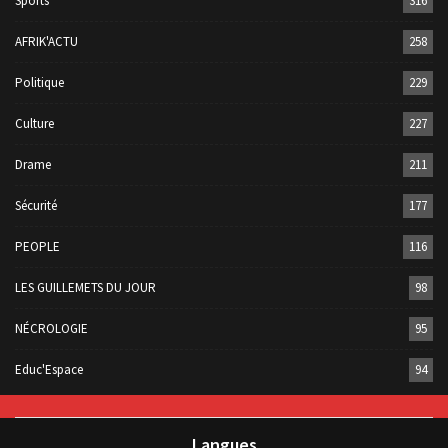
Sports
316
AFRIK'ACTU
258
Politique
229
Culture
227
Drame
211
Sécurité
177
PEOPLE
116
LES GUILLEMETS DU JOUR
98
NÉCROLOGIE
95
Educ'Espace
94
Langues