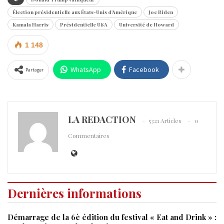
Élection présidentielle aux États-Unis d'Amérique
Joe Biden
Kamala Harris
Présidentielle USA
Université de Howard
1 148
WhatsApp
Facebook
Partager
LA REDACTION
5321 Articles
0
Commentaires
Dernières informations
Démarrage de la 6è édition du festival « Eat and Drink » :