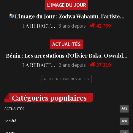
L'IMAGE DU JOUR
L’image du Jour : Zodwa Wabantu, l’artiste…
LA REDACTION
3 ans depuis
42 789
ACTUALITÉS
Bénin : Les arrestations d’Olivier Boko, Oswald…
LA REDACTION
2 ans depuis
37 319
AFFICHER PLUS DE MESSAGES
Catégories populaires
ACTUALITÉS
563
Société
468