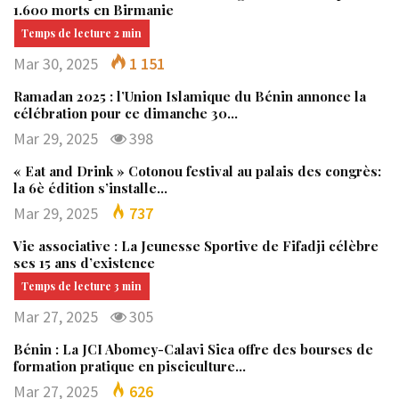
1.600 morts en Birmanie
Mar 30, 2025
1 151
Ramadan 2025 : l’Union Islamique du Bénin annonce la
célébration pour ce dimanche 30…
Mar 29, 2025
398
« Eat and Drink » Cotonou festival au palais des congrès:
la 6è édition s’installe…
Mar 29, 2025
737
Vie associative : La Jeunesse Sportive de Fifadji célèbre
ses 15 ans d’existence
Mar 27, 2025
305
Bénin : La JCI Abomey-Calavi Sica offre des bourses de
formation pratique en pisciculture…
Mar 27, 2025
626