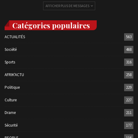
AFFICHER PLUS DE MESSAGES
Catégories populaires
ACTUALITÉS
563
Société
468
Sports
316
AFRIK'ACTU
258
Politique
229
Culture
227
Drame
211
Sécurité
177
PEOPLE
116