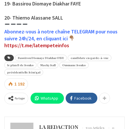
19- Bassirou Diomaye Diakhar FAYE
20- Thierno Alassane SALL
Abonnez-vous à notre chaîne TELEGRAM pour nous
suivre 24h/24, en cliquant ici
https://t.me/latempeteinfos
Bassirou Diomaye Diakhar FAYE
candidate en garde-à-vue
le plan B de Sonko
Macky Sall
Ousmane Sonko
présidentielle Sénégal
1 192
WhatsApp
Facebook
Partager
LA REDACTION
5321 Articles
0