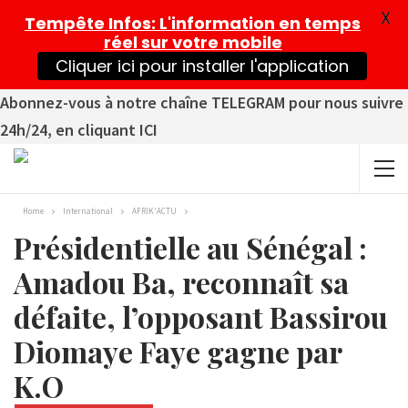
X
Tempête Infos
: L'information en temps
réel sur votre mobile
Cliquer ici pour installer l'application
Abonnez-vous à notre chaîne TELEGRAM pour nous suivre
24h/24, en cliquant ICI
Home
International
AFRIK'ACTU
Présidentielle au Sénégal :
Amadou Ba, reconnaît sa
défaite, l’opposant Bassirou
Diomaye Faye gagne par
K.O