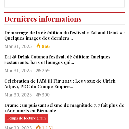
Dernières informations
Démarrage de la 6è édition du festival « Eat and Drink » :
Quelques images des derniers…
Mar 31, 2025
866
Eat & Drink Cotonou festival, 6è édition: Quelques
restaurants, bars et lounges qui…
Mar 31, 2025
259
Célébration de l’Aïd El Fitr 2025 : Les vœux de Ulrich
Adjovi, PDG du Groupe Empire…
Mar 30, 2025
300
Drame : un puissant séisme de magnitude 7, 7 fait plus de
1.600 morts en Birmanie
Mar 30, 2025
1 151