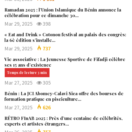
Ramadan 2025 : l’Union Islamique du Bénin annonce la
célébration pour ce dimanche 30…
Mar 29, 2025
398
« Eat and Drink » Cotonou festival au palais des congrès:
la 6è édition s’installe…
Mar 29, 2025
737
Vie associative : La Jeunesse Sportive de Fifadji célèbre
ses 15 ans d’existence
Mar 27, 2025
305
Bénin : La JCI Abomey-Calavi Sica offre des bourses de
formation pratique en pisciculture…
Mar 27, 2025
626
RÉTRO FInAB 2025 : Près d’une centaine de célébrités,
experts et artistes étrangers…