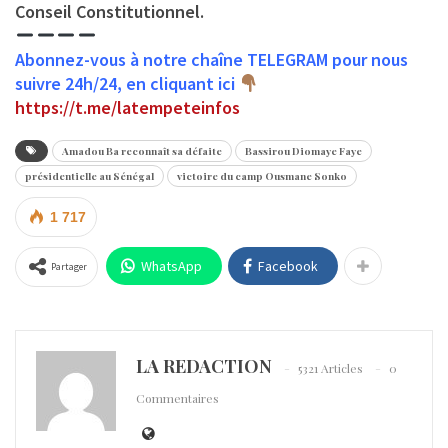
Conseil Constitutionnel.
Abonnez-vous à notre chaîne TELEGRAM pour nous
suivre 24h/24, en cliquant ici
https://t.me/latempeteinfos
Amadou Ba reconnaît sa défaite
Bassirou Diomaye Faye
présidentielle au Sénégal
victoire du camp Ousmane Sonko
1 717
WhatsApp
Facebook
Partager
LA REDACTION
5321 Articles
0
Commentaires