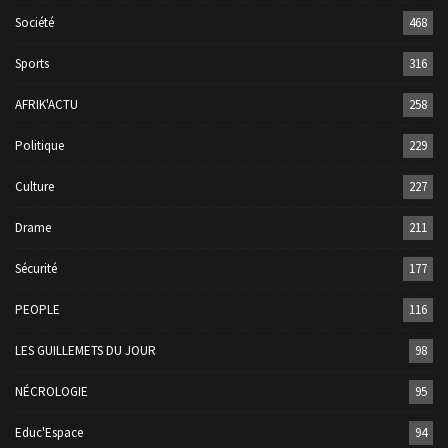
Société
468
Sports
316
AFRIK'ACTU
258
Politique
229
Culture
227
Drame
211
Sécurité
177
PEOPLE
116
LES GUILLEMETS DU JOUR
98
NÉCROLOGIE
95
Educ'Espace
94