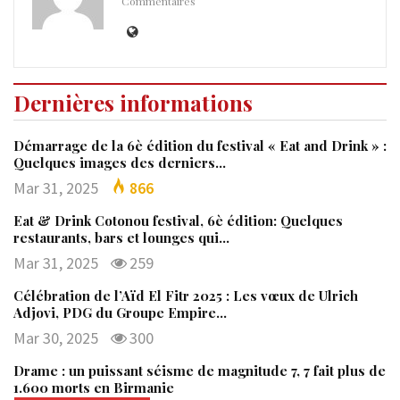
Commentaires
Dernières informations
Démarrage de la 6è édition du festival « Eat and Drink » :
Quelques images des derniers…
Mar 31, 2025
866
Eat & Drink Cotonou festival, 6è édition: Quelques
restaurants, bars et lounges qui…
Mar 31, 2025
259
Célébration de l’Aïd El Fitr 2025 : Les vœux de Ulrich
Adjovi, PDG du Groupe Empire…
Mar 30, 2025
300
Drame : un puissant séisme de magnitude 7, 7 fait plus de
1.600 morts en Birmanie