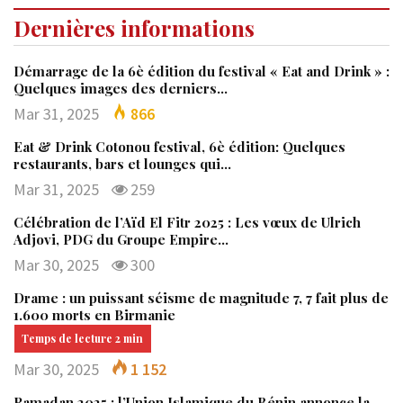
Dernières informations
Démarrage de la 6è édition du festival « Eat and Drink » :
Quelques images des derniers…
Mar 31, 2025
866
Eat & Drink Cotonou festival, 6è édition: Quelques
restaurants, bars et lounges qui…
Mar 31, 2025
259
Célébration de l’Aïd El Fitr 2025 : Les vœux de Ulrich
Adjovi, PDG du Groupe Empire…
Mar 30, 2025
300
Drame : un puissant séisme de magnitude 7, 7 fait plus de
1.600 morts en Birmanie
Mar 30, 2025
1 152
Ramadan 2025 : l’Union Islamique du Bénin annonce la