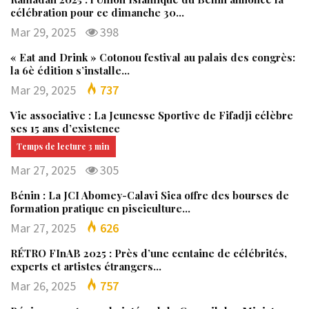
célébration pour ce dimanche 30…
Mar 29, 2025
398
« Eat and Drink » Cotonou festival au palais des congrès:
la 6è édition s’installe…
Mar 29, 2025
737
Vie associative : La Jeunesse Sportive de Fifadji célèbre
ses 15 ans d’existence
Mar 27, 2025
305
Bénin : La JCI Abomey-Calavi Sica offre des bourses de
formation pratique en pisciculture…
Mar 27, 2025
626
RÉTRO FInAB 2025 : Près d’une centaine de célébrités,
experts et artistes étrangers…
Mar 26, 2025
757