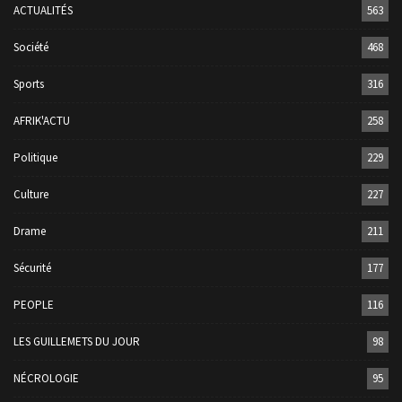
ACTUALITÉS
563
Société
468
Sports
316
AFRIK'ACTU
258
Politique
229
Culture
227
Drame
211
Sécurité
177
PEOPLE
116
LES GUILLEMETS DU JOUR
98
NÉCROLOGIE
95