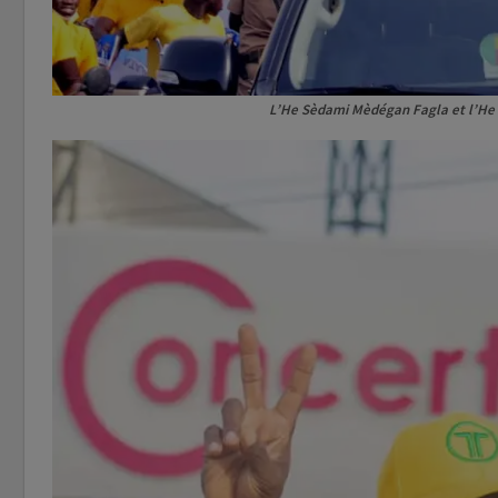
L’He Sèdami Mèdégan Fagla et l’He