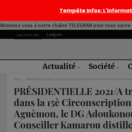
Tempête Infos
: L'informa
Abonnez-vous à notre chaîne TELEGRAM pour nous suivre 2
Langues
jeudi, août 6, 2026
Actualité
Société
C
Home
PRÉSIDENTIELLE 2021/A travers 2 grandes caravanes dans la 15è Circonscription Électorale
PRÉSIDENTIELLE 2021/A tr
dans la 15è Circonscription
Aguèmon, le DG Adoukonou,
Conseiller Kamarou distillen