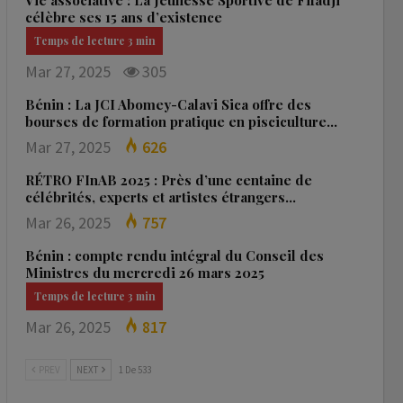
Vie associative : La Jeunesse Sportive de Fifadji
célèbre ses 15 ans d’existence
Mar 27, 2025
305
Bénin : La JCI Abomey-Calavi Sica offre des
bourses de formation pratique en pisciculture…
Mar 27, 2025
626
RÉTRO FInAB 2025 : Près d’une centaine de
célébrités, experts et artistes étrangers…
Mar 26, 2025
757
Bénin : compte rendu intégral du Conseil des
Ministres du mercredi 26 mars 2025
Mar 26, 2025
817
PREV
NEXT
1 De 533