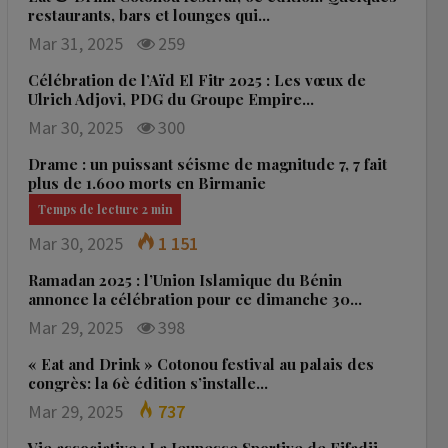
restaurants, bars et lounges qui…
Mar 31, 2025
259
Célébration de l’Aïd El Fitr 2025 : Les vœux de
Ulrich Adjovi, PDG du Groupe Empire…
Mar 30, 2025
300
Drame : un puissant séisme de magnitude 7, 7 fait
plus de 1.600 morts en Birmanie
Mar 30, 2025
1 151
Ramadan 2025 : l’Union Islamique du Bénin
annonce la célébration pour ce dimanche 30…
Mar 29, 2025
398
« Eat and Drink » Cotonou festival au palais des
congrès: la 6è édition s’installe…
Mar 29, 2025
737