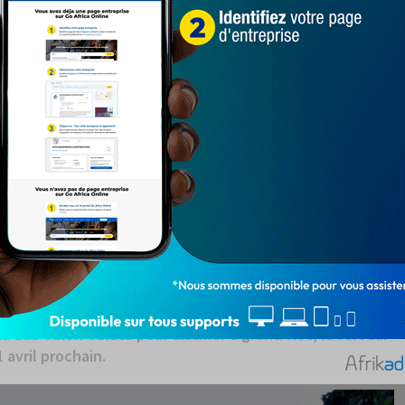
osses pointures du parti des baobabs, épaulées par
e tous les quartiers des 6 arrondissements que compte
au 6è arrondissement).
 des T-shirts de couleur jaune, des bâches grands
les, sur les motos ou enroulées sur les têtes et même en
ictoire : « Talon-Talata !!! 1 coup K.O!!! Talon 10 ans !!!
 duo Talon-Talata pour distiller à grand flot, la ferveur
 avril prochain.