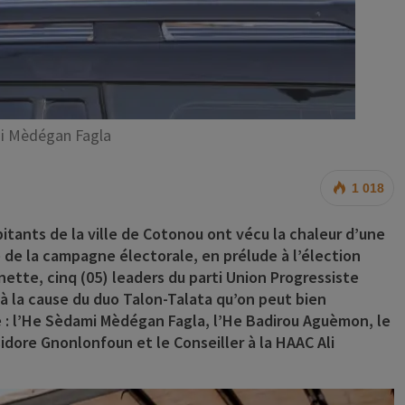
i Mèdégan Fagla
1 018
abitants de la ville de Cotonou ont vécu la chaleur d’une
de la campagne électorale, en prélude à l’élection
anette, cinq (05) leaders du parti Union Progressiste
à la cause du duo Talon-Talata qu’on peut bien
e : l’He Sèdami Mèdégan Fagla, l’He Badirou Aguèmon, le
dore Gnonlonfoun et le Conseiller à la HAAC Ali