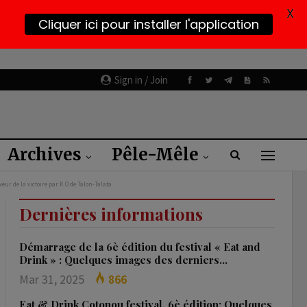
X
Cliquer ici pour installer l'application
Sign in / Join
Archives
Pêle-Mêle
ur de la victoire par K.O de Talon-Talata
Dernières informations
Démarrage de la 6è édition du festival « Eat and
Drink » : Quelques images des derniers…
Mar 31, 2025
866
Eat & Drink Cotonou festival, 6è édition: Quelques