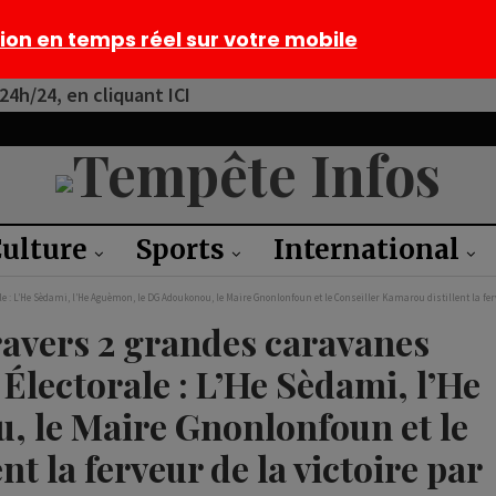
tion en temps réel sur votre mobile
4h/24, en cliquant ICI
ulture
Sports
International
 : L’He Sèdami, l’He Aguèmon, le DG Adoukonou, le Maire Gnonlonfoun et le Conseiller Kamarou distillent la ferve
avers 2 grandes caravanes
 Électorale : L’He Sèdami, l’He
 le Maire Gnonlonfoun et le
t la ferveur de la victoire par