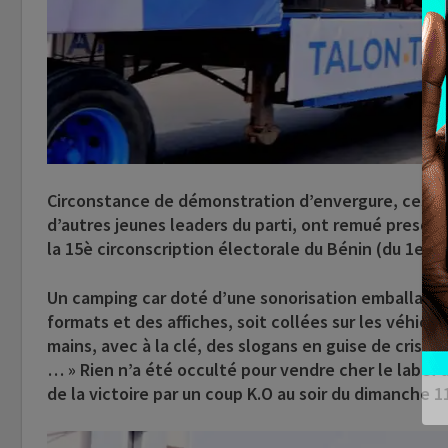
Circonstance de démonstration d’envergure, ces gr
d’autres jeunes leaders du parti, ont remué presqu
la 15è circonscription électorale du Bénin (du 1er 
Un camping car doté d’une sonorisation emballante;
formats et des affiches, soit collées sur les véhicu
mains, avec à la clé, des slogans en guise de cris de v
… » Rien n’a été occulté pour vendre cher le label du
de la victoire par un coup K.O au soir du dimanche 11