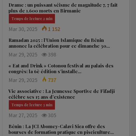
Drame : un puissant séisme de magnitude 7, 7 fait
plus de 1.600 morts en Birmanie
Mar 30, 2025
1 152
Ramadan 2025 : l’Union Islamique du Bénin
annonce la célébration pour ce dimanche 30…
Mar 29, 2025
398
« Eat and Drink » Cotonou festival au palais des
congrès: la 6è édition s’installe…
Mar 29, 2025
737
Vie associative : La Jeunesse Sportive de Fifadji
célèbre ses 15 ans d’existence
Mar 27, 2025
305
Bénin : La JCI Abomey-Calavi Sica offre des
bourses de formation pratique en pisciculture…