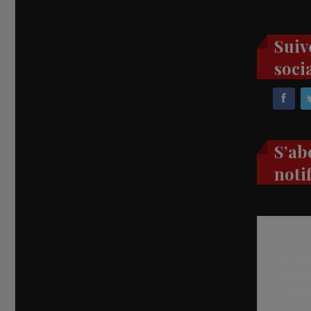
Suiv
soci
S’ab
noti
Recevez
réel di
abon