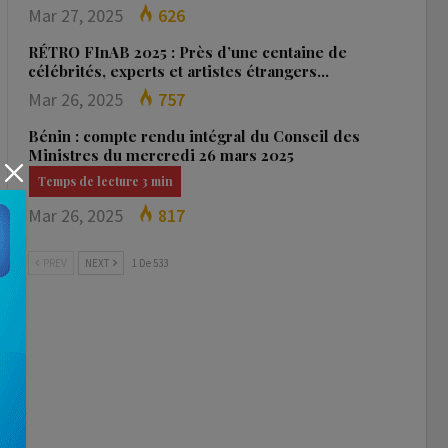
Mar 27, 2025
626
RÉTRO FInAB 2025 : Près d’une centaine de
célébrités, experts et artistes étrangers…
Mar 26, 2025
757
Bénin : compte rendu intégral du Conseil des
Ministres du mercredi 26 mars 2025
Mar 26, 2025
817
PREV
NEXT
1 De 533