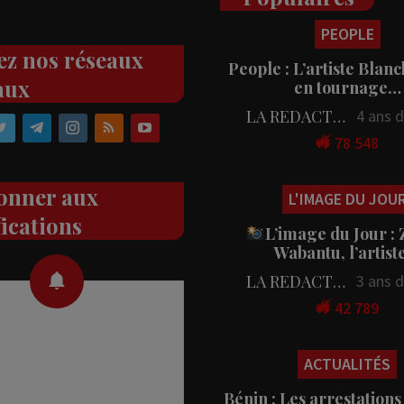
PEOPLE
ez nos réseaux
People : L’artiste Blanc
aux
en tournage…
LA REDACTION
4 ans 
78 548
onner aux
L'IMAGE DU JOU
fications
L’image du Jour :
Wabantu, l’artis
LA REDACTION
3 ans 
42 789
 des notifications en temps
rectement sur votre appareil,
ACTUALITÉS
nez-vous dès maintenant.
Bénin : Les arrestations