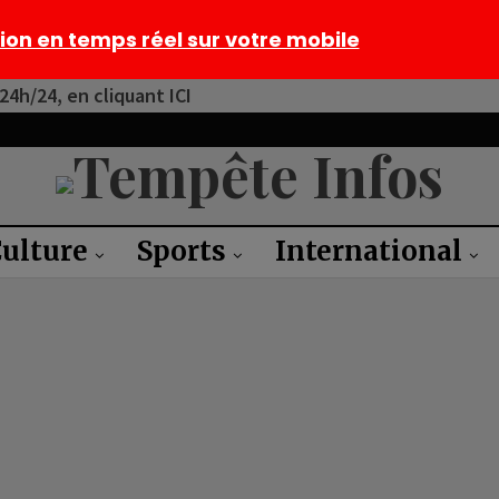
tion en temps réel sur votre mobile
4h/24, en cliquant ICI
ulture
Sports
International