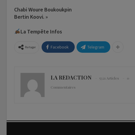
Chabi Woure Boukoukpin
Bertin Koovi. »
La Tempête Infos
Facebook
Telegram
Partager
LA REDACTION
5321 Articles
0
Commentaires