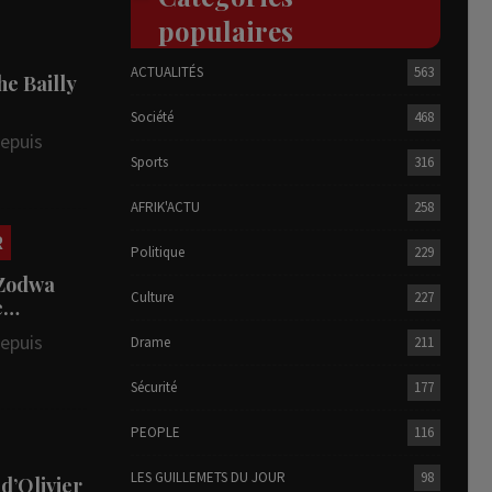
populaires
ACTUALITÉS
563
he Bailly
Société
468
depuis
Sports
316
AFRIK'ACTU
258
R
Politique
229
 Zodwa
Culture
227
te…
depuis
Drame
211
Sécurité
177
PEOPLE
116
LES GUILLEMETS DU JOUR
98
 d’Olivier