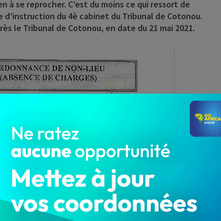
ien à se reprocher. C’est du moins ce qui ressort de
uge d’instruction du 4è cabinet du Tribunal de Cotonou.
rès le Tribunal de Cotonou, en date du 21 mai 2021.