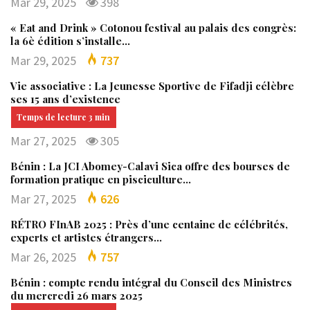
Mar 29, 2025
398
« Eat and Drink » Cotonou festival au palais des congrès:
la 6è édition s’installe…
Mar 29, 2025
737
Vie associative : La Jeunesse Sportive de Fifadji célèbre
ses 15 ans d’existence
Mar 27, 2025
305
Bénin : La JCI Abomey-Calavi Sica offre des bourses de
formation pratique en pisciculture…
Mar 27, 2025
626
RÉTRO FInAB 2025 : Près d’une centaine de célébrités,
experts et artistes étrangers…
Mar 26, 2025
757
Bénin : compte rendu intégral du Conseil des Ministres
du mercredi 26 mars 2025