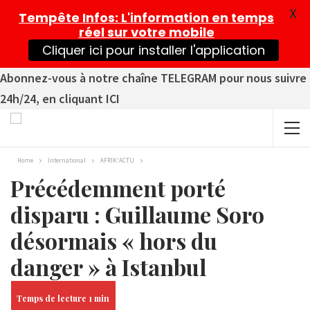
X
Tempête Infos
: L'information en temps
réel sur votre mobile
Cliquer ici pour installer l'application
Abonnez-vous à notre chaîne TELEGRAM pour nous suivre
24h/24, en cliquant ICI
Home
International
AFRIK'ACTU
Précédemment porté
disparu : Guillaume Soro
désormais « hors du
danger » à Istanbul