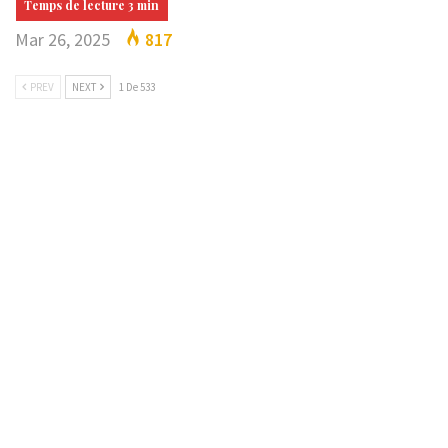
Mar 26, 2025
817
PREV
NEXT
1 De 533