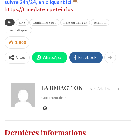
suivre 24h/24, en cliquant ici
https://t.me/latempeteinfos
GPS
Guillaume Soro
hors du danger
Istanbul
porté disparu
1 800
WhatsApp
Facebook
Partager
LA REDACTION
5321 Articles
0
Commentaires
Dernières informations