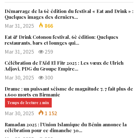
Démarrage de la 6è édition du festival « Eat and Drink » :
Quelques images des derniers…
Mar 31, 2025
866
Eat & Drink Cotonou festival, 6è édition: Quelques
restaurants, bars et lounges qui…
Mar 31, 2025
259
Célébration de l’Aïd El Fitr 2025 : Les vœux de Ulrich
Adjovi, PDG du Groupe Empire…
Mar 30, 2025
300
Drame : un puissant séisme de magnitude 7, 7 fait plus de
1.600 morts en Birmanie
Mar 30, 2025
1 152
Ramadan 2025 : l’Union Islamique du Bénin annonce la
célébration pour ce dimanche 30…