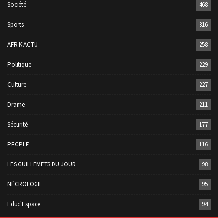
Société
468
Sports
316
AFRIK'ACTU
258
Politique
229
Culture
227
Drame
211
Sécurité
177
PEOPLE
116
LES GUILLEMETS DU JOUR
98
NÉCROLOGIE
95
Educ'Espace
94