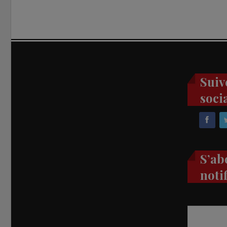
Suiv
soci
S’ab
noti