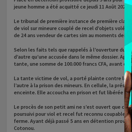
jeune homme a été acquitté ce jeudi 11 Août 2022 p
Le tribunal de première instance de première class
de viol sur mineure couplé de recel d’objets volés.
de 24 ans vendeur de cartes sim au moments des fai
Selon les faits tels que rappelés à l’ouverture du p
d’autre qu’une accusée dans le même dossier. Agée d
tante, une somme de 100.000 francs CFA, avant de qu
La tante victime de vol, a porté plainte contre les
l’autre à la prison des mineurs. En cellule, la prés
enceinte. Elle accoucha en prison et fut libérée deu
Le procès de son petit ami ne s’est ouvert que ce j
poursuivi pour viol et recel fut reconnu coupable d
ferme. Ayant déjà passé 5 ans en détention provisoir
Cotonou.