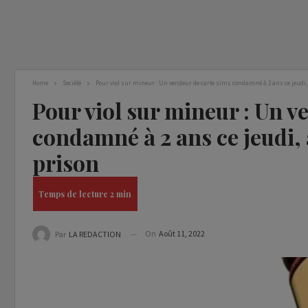
Home
Société
Pour viol sur mineur : Un vendeur de carte sims condamné à 2 ans ce jeudi,
Pour viol sur mineur : Un v
condamné à 2 ans ce jeudi, 
prison
On
Août 11, 2022
Par
LA REDACTION