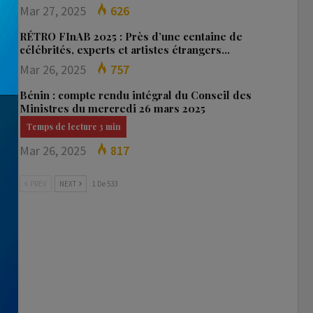
Mar 27, 2025
626
RÉTRO FInAB 2025 : Près d’une centaine de
célébrités, experts et artistes étrangers…
Mar 26, 2025
757
Bénin : compte rendu intégral du Conseil des
Ministres du mercredi 26 mars 2025
Mar 26, 2025
817
PREV
NEXT
1 De 533