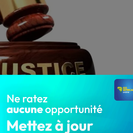
1 586
 sur une mineure de 16 ans et recel d’objets volés, un