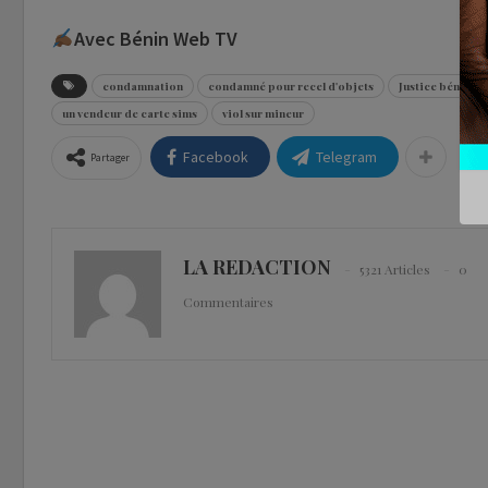
Avec Bénin Web TV
condamnation
condamné pour recel d'objets
Justice béninoi
un vendeur de carte sims
viol sur mineur
Facebook
Telegram
Partager
LA REDACTION
5321 Articles
0
Commentaires