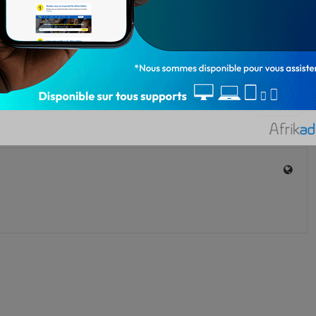
se
tribunal de première instance de première classe de Cotonou
1 586