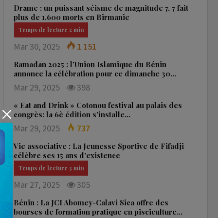
Drame : un puissant séisme de magnitude 7, 7 fait
plus de 1.600 morts en Birmanie
Mar 30, 2025
1 151
Ramadan 2025 : l’Union Islamique du Bénin
annonce la célébration pour ce dimanche 30…
Mar 29, 2025
398
« Eat and Drink » Cotonou festival au palais des
congrès: la 6è édition s’installe…
Mar 29, 2025
737
Vie associative : La Jeunesse Sportive de Fifadji
célèbre ses 15 ans d’existence
Mar 27, 2025
305
Bénin : La JCI Abomey-Calavi Sica offre des
bourses de formation pratique en pisciculture…