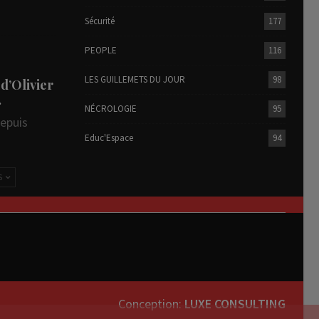
Sécurité
177
PEOPLE
116
LES GUILLEMETS DU JOUR
98
 d’Olivier
…
NÉCROLOGIE
95
depuis
Educ'Espace
94
S
Conception:
LUXE CONSULTING