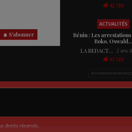
42 789
 des notifications en temps
rectement sur votre appareil,
ACTUALITÉS
nez-vous dès maintenant.
Bénin : Les arrestations
Boko, Oswald
S'abonner
LA REDACTION
2 ans 
37 318
AFFICHER PLUS DE MESSAGE
droits réservés.