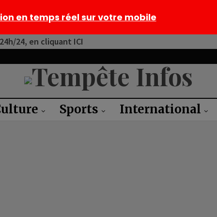
tion en temps réel sur votre mobile
4h/24, en cliquant ICI
ulture
Sports
International