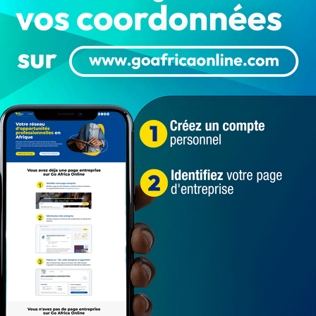
ar le tribunal de première instance de Cotonou.
e de Cotonou a connu ce jeudi 11 Août 2022, un dossier
 Le principal accusé dans ce dossier est un jeune homme
ts.
rocès, la victime du présumé auteur de viol n’est rien
e 16 ans au moment des faits, elle a réussi à voler à sa
itter la maison pour s’installer auprès de son copain.
 deux amoureux. Interpellés, l’un fut déposé en prison et
umée victime de viol s’est rendue compte qu’elle était
x ans plus tard.
eudi 11 Août. A l’issue du procès, le jeune homme
e recel de chose volée et écope de 2 ans de prison
e, il recouvre sa liberté après la décision du tribunal de