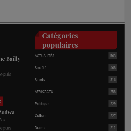
Catégories
populaires
ACTUALITÉS
563
he Bailly
Société
468
depuis
Sports
316
AFRIK'ACTU
258
R
Politique
229
 Zodwa
Culture
227
te…
depuis
Drame
211