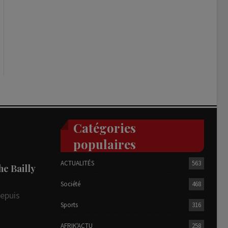
Catégories
populaires
ACTUALITÉS
563
he Bailly
Société
468
depuis
Sports
316
AFRIK'ACTU
258