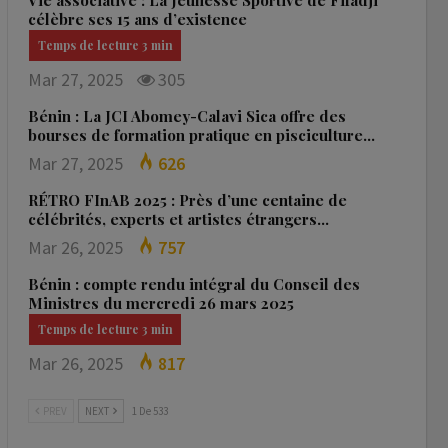
Vie associative : La Jeunesse Sportive de Fifadji
célèbre ses 15 ans d’existence
Mar 27, 2025
305
Bénin : La JCI Abomey-Calavi Sica offre des
bourses de formation pratique en pisciculture…
Mar 27, 2025
626
RÉTRO FInAB 2025 : Près d’une centaine de
célébrités, experts et artistes étrangers…
Mar 26, 2025
757
Bénin : compte rendu intégral du Conseil des
Ministres du mercredi 26 mars 2025
Mar 26, 2025
817
PREV
NEXT
1 De 533