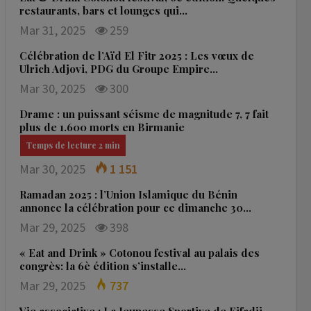
restaurants, bars et lounges qui…
Mar 31, 2025
259
Célébration de l’Aïd El Fitr 2025 : Les vœux de
Ulrich Adjovi, PDG du Groupe Empire…
Mar 30, 2025
300
Drame : un puissant séisme de magnitude 7, 7 fait
plus de 1.600 morts en Birmanie
Mar 30, 2025
1 151
Ramadan 2025 : l’Union Islamique du Bénin
annonce la célébration pour ce dimanche 30…
Mar 29, 2025
398
« Eat and Drink » Cotonou festival au palais des
congrès: la 6è édition s’installe…
Mar 29, 2025
737