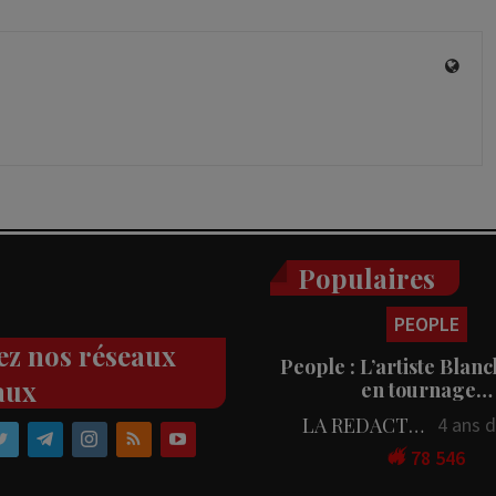
Populaires
PEOPLE
ez nos réseaux
People : L’artiste Blanc
aux
en tournage…
LA REDACTION
4 ans 
78 546