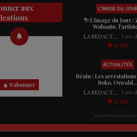
onner aux
L'IMAGE DU JOU
fications
L’image du Jour :
Wabantu, l’artis
LA REDACTION
3 ans 
42 789
 des notifications en temps
rectement sur votre appareil,
ACTUALITÉS
nez-vous dès maintenant.
Bénin : Les arrestations
Boko, Oswald
S'abonner
LA REDACTION
2 ans 
37 318
AFFICHER PLUS DE MESSAGE