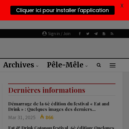
X
Cliquer ici pour installer l'application
Sign in / Join
Archives
Pêle-Mêle
Dernières informations
Démarrage de la 6è édition du festival « Eat and
Drink » : Quelques images des derniers…
Mar 31, 2025
866
Eat & Drink Cotonou festival, 6è édition: Quelques