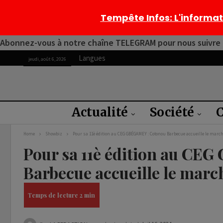
Tempête Infos
: L'informa
Abonnez-vous à notre chaîne TELEGRAM pour nous suivre 2
Langues
jeudi, août 6, 2026
Actualité
Société
C
Home
Showbiz
Pour sa 11è édition au CEG GBÉGAMEY : Cotonou Barbecue accueille le mar
Pour sa 11è édition au CE
Barbecue accueille le mar