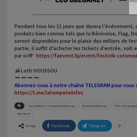
Pendant tous les 11 jours que durera l’événement, q
produits bien connus tels que la Béninoise, Flag, Dop
seront disponibles pour le plaisir des milliers de f
partie, il suffit d’acheter les tickets d’entrée, soit
par ici
https://faevent.bj/event/festizik-cotono
Loth HOUSSOU
Abonnez-vous à notre chaîne TELEGRAM pour nous su
https://t.me/latempeteinfos
11è édition Cotonou Barbecue
Bénin Barbecue
CEG Gbégame
sponsor
Facebook
Telegram
Partager