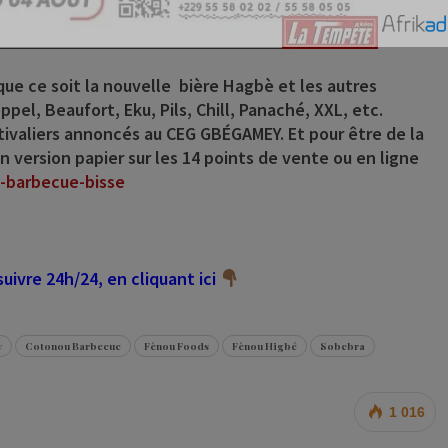
ue ce soit la nouvelle bière Hagbè et les autres
pel, Beaufort, Eku, Pils, Chill, Panaché, XXL, etc.
estivaliers annoncés au CEG GBÉGAMEY. Et pour être de la
 en version papier sur les 14 points de vente ou en ligne
u-barbecue-bisse
ivre 24h/24, en cliquant ici
y
Cotonou Barbecue
Fènou Foods
Fènou Higbé
Sobebra
1 016