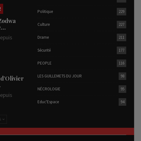
R
Politique
229
 Zodwa
Culture
227
te…
depuis
Drame
211
Sécurité
177
PEOPLE
116
LES GUILLEMETS DU JOUR
98
 d’Olivier
…
NÉCROLOGIE
95
depuis
Educ'Espace
94
S