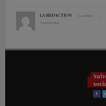
LA REDACTION
5321 Articles
0
Commentaires
Suiv
soci