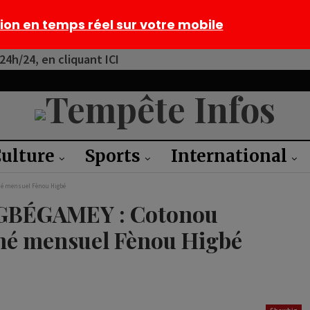
tion en temps réel sur votre mobile
4h/24, en cliquant ICI
ulture
Sports
International
ché mensuel Fènou Higbé
G GBÉGAMEY : Cotonou
ché mensuel Fènou Higbé