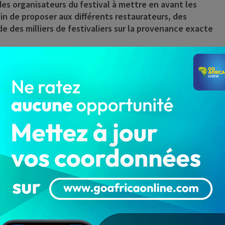
 des organisateurs du festival à mettre en avant les
fin de proposer aux différents restaurateurs, des
ude des milliers de festivaliers sur la provenance exacte
ck
Boissons Rafraîchissantes
(SOBEBRA)
est l’un des
becue.