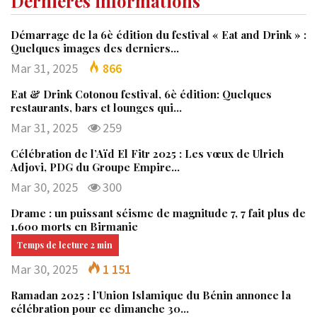
Dernières informations
Démarrage de la 6è édition du festival « Eat and Drink » :
Quelques images des derniers…
Mar 31, 2025
866
Eat & Drink Cotonou festival, 6è édition: Quelques
restaurants, bars et lounges qui…
Mar 31, 2025
259
Célébration de l’Aïd El Fitr 2025 : Les vœux de Ulrich
Adjovi, PDG du Groupe Empire…
Mar 30, 2025
300
Drame : un puissant séisme de magnitude 7, 7 fait plus de
1.600 morts en Birmanie
Mar 30, 2025
1 151
Ramadan 2025 : l’Union Islamique du Bénin annonce la
célébration pour ce dimanche 30…