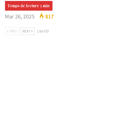
Mar 26, 2025
817
PREV
NEXT
1 De 533