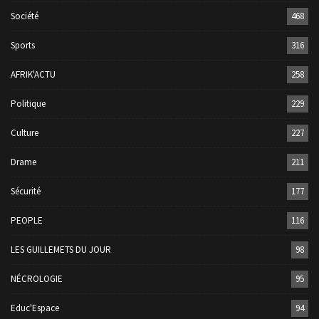
Société
468
Sports
316
AFRIK'ACTU
258
Politique
229
Culture
227
Drame
211
Sécurité
177
PEOPLE
116
LES GUILLEMETS DU JOUR
98
NÉCROLOGIE
95
Educ'Espace
94