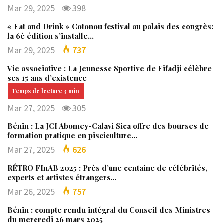
Mar 29, 2025
398
« Eat and Drink » Cotonou festival au palais des congrès:
la 6è édition s’installe…
Mar 29, 2025
737
Vie associative : La Jeunesse Sportive de Fifadji célèbre
ses 15 ans d’existence
Mar 27, 2025
305
Bénin : La JCI Abomey-Calavi Sica offre des bourses de
formation pratique en pisciculture…
Mar 27, 2025
626
RÉTRO FInAB 2025 : Près d’une centaine de célébrités,
experts et artistes étrangers…
Mar 26, 2025
757
Bénin : compte rendu intégral du Conseil des Ministres
du mercredi 26 mars 2025