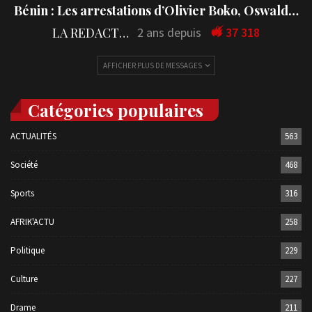
Bénin : Les arrestations d’Olivier Boko, Oswald…
LA REDACTION
2 ans depuis
37 318
AFFICHER PLUS DE MESSAGES
Catégories populaires
ACTUALITÉS
563
Société
468
Sports
316
AFRIK'ACTU
258
Politique
229
Culture
227
Drame
211