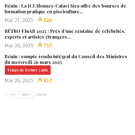
Bénin : La JCI Abomey-Calavi Sica offre des bourses de
formation pratique en pisciculture…
Mar 27, 2025
626
RÉTRO FInAB 2025 : Près d’une centaine de célébrités,
experts et artistes étrangers…
Mar 26, 2025
757
Bénin : compte rendu intégral du Conseil des Ministres
du mercredi 26 mars 2025
Mar 26, 2025
817
PREV
NEXT
1 De 533