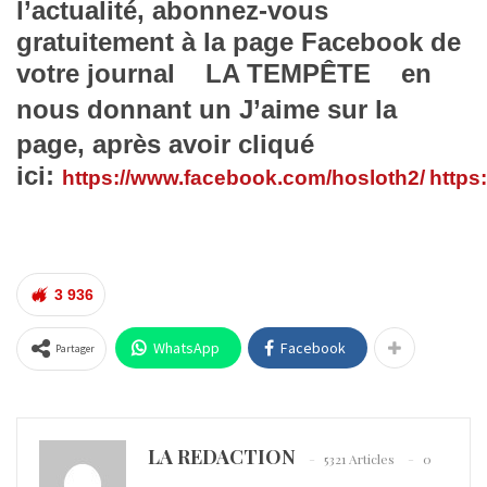
l’actualité,
abonnez-vous
gratuitement à la page
Facebook de
votre journal LA TEMPÊTE
en
nous donnant un
J’aime
sur la
page, après avoir cliqué
ici:
https://www.facebook.com/hosloth2/
https
3 936
WhatsApp
Facebook
Partager
LA REDACTION
5321 Articles
0