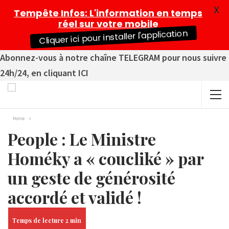
X
Tempête Infos
: L'information en temps
réel sur votre mobile
Cliquer ici pour installer l'application
Abonnez-vous à notre chaîne TELEGRAM pour nous suivre
24h/24, en cliquant ICI
Home
People : Le Ministre
Homéky a « coucliké » par
un geste de générosité
accordé et validé !