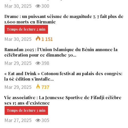
Mar 30, 2025
300
Drame : un puissant séisme de magnitude 7, 7 fait plus de
1.600 morts en Birmanie
Mar 30, 2025
1 151
Ramadan 2025 : l’Union Islamique du Bénin annonce la
célébration pour ce dimanche 30…
Mar 29, 2025
398
« Eat and Drink » Cotonou festival au palais des congrès:
la 6è édition s’installe…
Mar 29, 2025
737
Vie associative : La Jeunesse Sportive de Fifadji célèbre
ses 15 ans d’existence
Mar 27, 2025
305