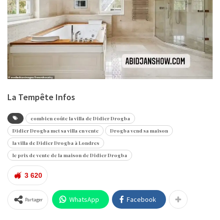
L
a Tempête Infos
combien coûte la villa de Didier Drogba
Didier Drogba met sa villa en vente
Drogba vend sa maison
la villa de Didier Drogba à Londres
le prix de vente de la maison de Didier Drogba
3 620
WhatsApp
Facebook
Partager