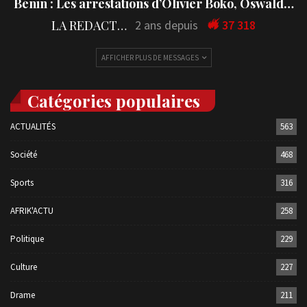
Bénin : Les arrestations d’Olivier Boko, Oswald…
LA REDACTION
2 ans depuis
37 318
AFFICHER PLUS DE MESSAGES
Catégories populaires
ACTUALITÉS
563
Société
468
Sports
316
AFRIK'ACTU
258
Politique
229
Culture
227
Drame
211