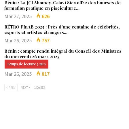
Bénin : La JCI Abomey-Calavi Sica offre des bourses de
formation pratique en pisciculture…
Mar 27, 2025
626
RÉTRO FInAB 2025 : Près d’une centaine de célébrités,
experts et artistes étrangers…
Mar 26, 2025
757
Bénin : compte rendu intégral du Conseil des Ministres
du mercredi 26 mars 2025
Mar 26, 2025
817
PREV
NEXT
1 De 533