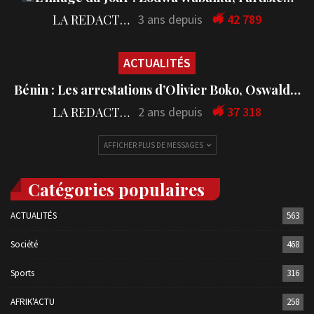
LA REDACTION
3 ans depuis
42 789
ACTUALITÉS
Bénin : Les arrestations d’Olivier Boko, Oswald…
LA REDACTION
2 ans depuis
37 318
AFFICHER PLUS DE MESSAGES
Catégories populaires
ACTUALITÉS
563
Société
468
Sports
316
AFRIK'ACTU
258