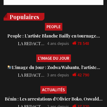
Populaires
PEOPLE
People : L’artiste Blanche Bailly en tournage…
LA REDACTION
4 ans depuis
78 548
L'IMAGE DU JOUR
L’image du Jour : Zodwa Wabantu, l’artiste…
LA REDACTION
3 ans depuis
42 790
ACTUALITÉS
Bénin : Les arrestations d’Olivier Boko, Oswald…
LA REDACTION
2 ans depuis
37 320