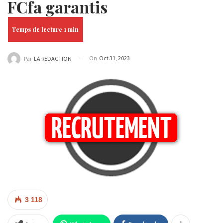
FCfa garantis
On
Oct 31, 2023
Par
LA REDACTION
3 118