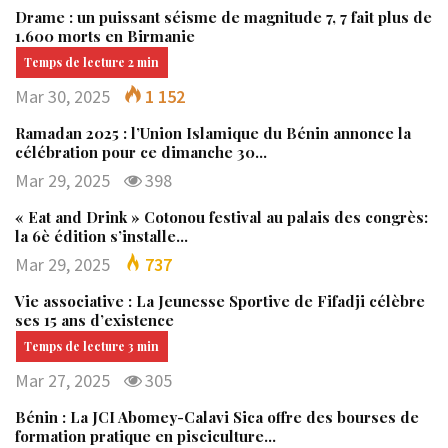
Drame : un puissant séisme de magnitude 7, 7 fait plus de
1.600 morts en Birmanie
Mar 30, 2025
1 152
Ramadan 2025 : l’Union Islamique du Bénin annonce la
célébration pour ce dimanche 30…
Mar 29, 2025
398
« Eat and Drink » Cotonou festival au palais des congrès:
la 6è édition s’installe…
Mar 29, 2025
737
Vie associative : La Jeunesse Sportive de Fifadji célèbre
ses 15 ans d’existence
Mar 27, 2025
305
Bénin : La JCI Abomey-Calavi Sica offre des bourses de
formation pratique en pisciculture…