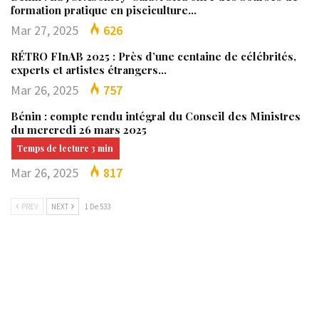
formation pratique en pisciculture…
Mar 27, 2025
626
RÉTRO FInAB 2025 : Près d’une centaine de célébrités,
experts et artistes étrangers…
Mar 26, 2025
757
Bénin : compte rendu intégral du Conseil des Ministres
du mercredi 26 mars 2025
Mar 26, 2025
817
PREV
NEXT
1 De 533