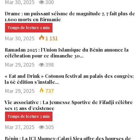
Mar 30, 2025
300
Drame : un puissant séisme de magnitude 7, 7 fait plus de
1.600 morts en Birmanie
Mar 30, 2025
1 151
Ramadan 2025 : l’Union Islamique du Bénin annonce la
célébration pour ce dimanche 30…
Mar 29, 2025
398
« Eat and Drink » Cotonou festival au palais des congrès:
la 6è édition s’installe…
Mar 29, 2025
737
Vie associative : La Jeunesse Sportive de Fifadji célèbre
ses 15 ans d’existence
Mar 27, 2025
305
Bénin : La JCI Abomey-Calavi Sica offre des bourses de