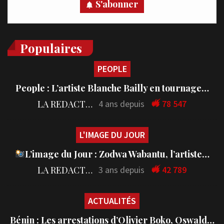
S'abonner
Populaires
PEOPLE
People : L’artiste Blanche Bailly en tournage…
LA REDACTION
4 ans depuis
78 547
L'IMAGE DU JOUR
L’image du Jour : Zodwa Wabantu, l’artiste…
LA REDACTION
3 ans depuis
42 789
ACTUALITÉS
Bénin : Les arrestations d’Olivier Boko, Oswald…