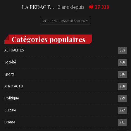
LA REDACTION
2 ans depuis
37 318
AFFICHER PLUS DE MESSAGES
Catégories populaires
ACTUALITÉS
563
Société
468
Sports
316
AFRIK'ACTU
258
Politique
229
Culture
227
Drame
211