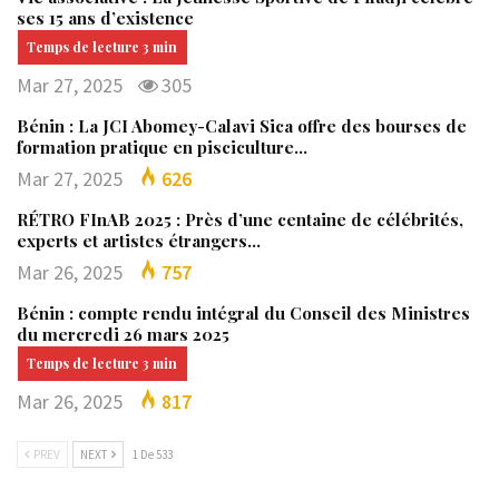
ses 15 ans d’existence
Mar 27, 2025
305
Bénin : La JCI Abomey-Calavi Sica offre des bourses de
formation pratique en pisciculture…
Mar 27, 2025
626
RÉTRO FInAB 2025 : Près d’une centaine de célébrités,
experts et artistes étrangers…
Mar 26, 2025
757
Bénin : compte rendu intégral du Conseil des Ministres
du mercredi 26 mars 2025
Mar 26, 2025
817
PREV
NEXT
1 De 533