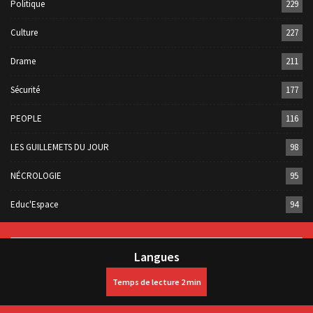
Politique
229
Culture
227
Drame
211
Sécurité
177
PEOPLE
116
LES GUILLEMETS DU JOUR
98
NÉCROLOGIE
95
Educ'Espace
94
Langues