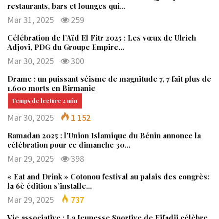
restaurants, bars et lounges qui…
Mar 31, 2025
259
Célébration de l’Aïd El Fitr 2025 : Les vœux de Ulrich
Adjovi, PDG du Groupe Empire…
Mar 30, 2025
300
Drame : un puissant séisme de magnitude 7, 7 fait plus de
1.600 morts en Birmanie
Mar 30, 2025
1 152
Ramadan 2025 : l’Union Islamique du Bénin annonce la
célébration pour ce dimanche 30…
Mar 29, 2025
398
« Eat and Drink » Cotonou festival au palais des congrès:
la 6è édition s’installe…
Mar 29, 2025
737
Vie associative : La Jeunesse Sportive de Fifadji célèbre