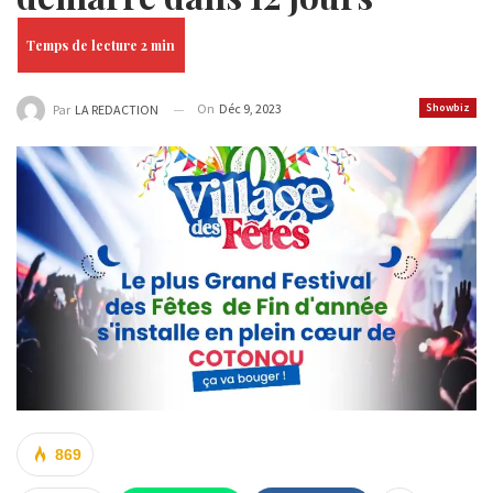
On
Déc 9, 2023
Showbiz
Par
LA REDACTION
869