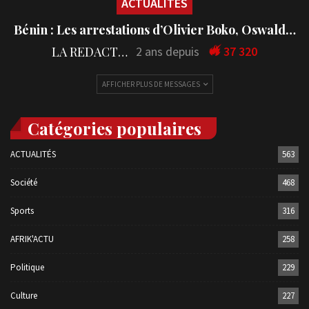
ACTUALITÉS
Bénin : Les arrestations d’Olivier Boko, Oswald…
LA REDACTION
2 ans depuis
37 320
AFFICHER PLUS DE MESSAGES
Catégories populaires
ACTUALITÉS
563
Société
468
Sports
316
AFRIK'ACTU
258
Politique
229
Culture
227