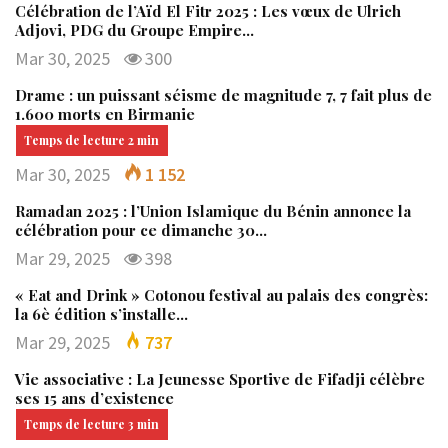
Célébration de l’Aïd El Fitr 2025 : Les vœux de Ulrich
Adjovi, PDG du Groupe Empire…
Mar 30, 2025
300
Drame : un puissant séisme de magnitude 7, 7 fait plus de
1.600 morts en Birmanie
Mar 30, 2025
1 152
Ramadan 2025 : l’Union Islamique du Bénin annonce la
célébration pour ce dimanche 30…
Mar 29, 2025
398
« Eat and Drink » Cotonou festival au palais des congrès:
la 6è édition s’installe…
Mar 29, 2025
737
Vie associative : La Jeunesse Sportive de Fifadji célèbre
ses 15 ans d’existence