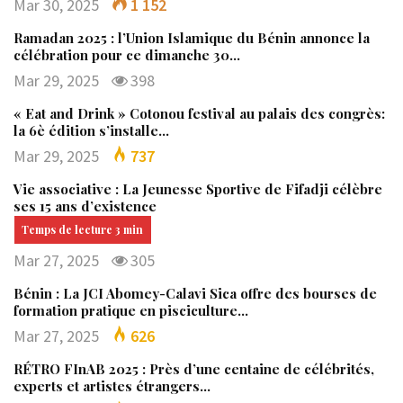
Mar 30, 2025
1 152
Ramadan 2025 : l’Union Islamique du Bénin annonce la
célébration pour ce dimanche 30…
Mar 29, 2025
398
« Eat and Drink » Cotonou festival au palais des congrès:
la 6è édition s’installe…
Mar 29, 2025
737
Vie associative : La Jeunesse Sportive de Fifadji célèbre
ses 15 ans d’existence
Mar 27, 2025
305
Bénin : La JCI Abomey-Calavi Sica offre des bourses de
formation pratique en pisciculture…
Mar 27, 2025
626
RÉTRO FInAB 2025 : Près d’une centaine de célébrités,
experts et artistes étrangers…