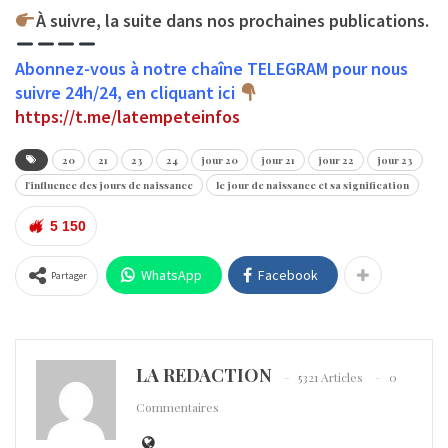
À suivre, la suite dans nos prochaines publications.
Abonnez-vous à notre chaîne TELEGRAM pour nous
suivre 24h/24, en cliquant ici
https://t.me/latempeteinfos
20
21
23
24
jour 20
jour 21
jour 22
jour 23
l'influence des jours de naissance
le jour de naissance et sa signification
5 150
WhatsApp
Facebook
Partager
LA REDACTION
5321 Articles
0
Commentaires