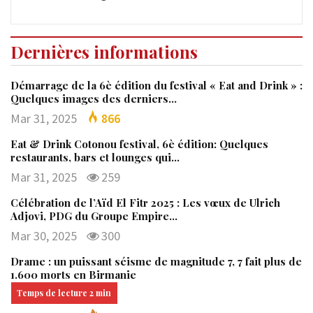
Dernières informations
Démarrage de la 6è édition du festival « Eat and Drink » :
Quelques images des derniers…
Mar 31, 2025
866
Eat & Drink Cotonou festival, 6è édition: Quelques
restaurants, bars et lounges qui…
Mar 31, 2025
259
Célébration de l’Aïd El Fitr 2025 : Les vœux de Ulrich
Adjovi, PDG du Groupe Empire…
Mar 30, 2025
300
Drame : un puissant séisme de magnitude 7, 7 fait plus de
1.600 morts en Birmanie