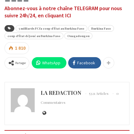
Abonnez-vous à notre chaîne TELEGRAM pour nous
suivre 24h/24, en cliquant ICI
5 milliards FCfa coup d'État au Burkina Faso
Burkina Faso
coup d'État déjoué au Burkina Faso
Ouagadougou
1 810
WhatsApp
Facebook
Partager
LA REDACTION
5321 Articles
0
Commentaires