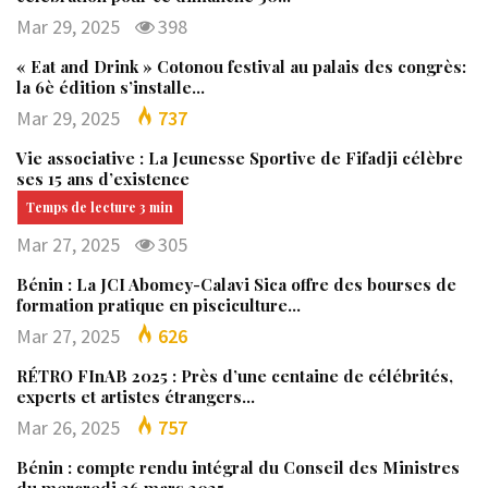
Mar 29, 2025
398
« Eat and Drink » Cotonou festival au palais des congrès:
la 6è édition s’installe…
Mar 29, 2025
737
Vie associative : La Jeunesse Sportive de Fifadji célèbre
ses 15 ans d’existence
Mar 27, 2025
305
Bénin : La JCI Abomey-Calavi Sica offre des bourses de
formation pratique en pisciculture…
Mar 27, 2025
626
RÉTRO FInAB 2025 : Près d’une centaine de célébrités,
experts et artistes étrangers…
Mar 26, 2025
757
Bénin : compte rendu intégral du Conseil des Ministres
du mercredi 26 mars 2025