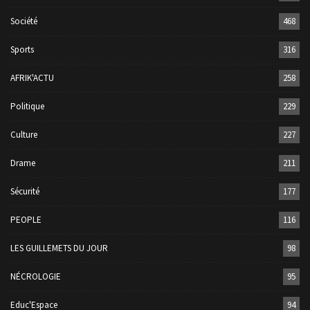
Société
468
Sports
316
AFRIK'ACTU
258
Politique
229
Culture
227
Drame
211
Sécurité
177
PEOPLE
116
LES GUILLEMETS DU JOUR
98
NÉCROLOGIE
95
Educ'Espace
94