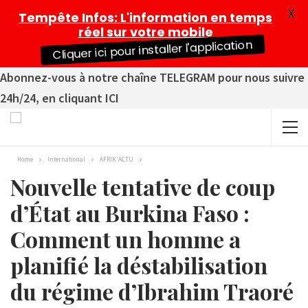
X
Tempête Infos
: L'information en temps
réel sur votre mobile
Cliquer ici pour installer l'application
Abonnez-vous à notre chaîne TELEGRAM pour nous suivre
24h/24, en cliquant ICI
Home
International
AFRIK'ACTU
Nouvelle tentative de coup
d’État au Burkina Faso :
Comment un homme a
planifié la déstabilisation
du régime d’Ibrahim Traoré