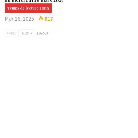
Mar 26, 2025
817
PREV
NEXT
1 De 533