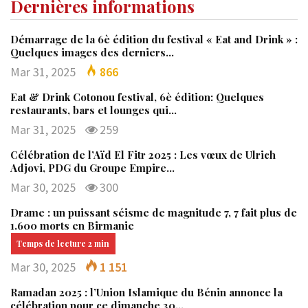
Dernières informations
Démarrage de la 6è édition du festival « Eat and Drink » :
Quelques images des derniers…
Mar 31, 2025
866
Eat & Drink Cotonou festival, 6è édition: Quelques
restaurants, bars et lounges qui…
Mar 31, 2025
259
Célébration de l’Aïd El Fitr 2025 : Les vœux de Ulrich
Adjovi, PDG du Groupe Empire…
Mar 30, 2025
300
Drame : un puissant séisme de magnitude 7, 7 fait plus de
1.600 morts en Birmanie
Mar 30, 2025
1 151
Ramadan 2025 : l’Union Islamique du Bénin annonce la
célébration pour ce dimanche 30…