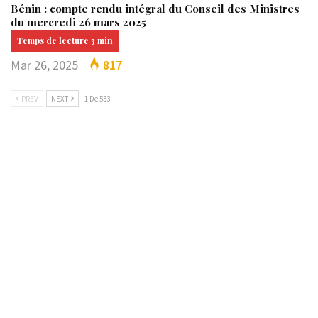
Bénin : compte rendu intégral du Conseil des Ministres
du mercredi 26 mars 2025
Mar 26, 2025
817
PREV
NEXT
1 De 533