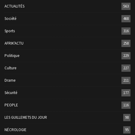
ACTUALITÉS
563
Société
468
Sports
316
AFRIK'ACTU
258
Politique
229
Culture
227
Drame
211
Sécurité
177
PEOPLE
116
LES GUILLEMETS DU JOUR
98
NÉCROLOGIE
95