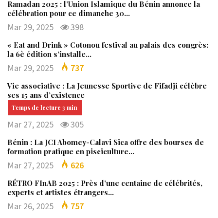
Ramadan 2025 : l’Union Islamique du Bénin annonce la
célébration pour ce dimanche 30…
Mar 29, 2025
398
« Eat and Drink » Cotonou festival au palais des congrès:
la 6è édition s’installe…
Mar 29, 2025
737
Vie associative : La Jeunesse Sportive de Fifadji célèbre
ses 15 ans d’existence
Mar 27, 2025
305
Bénin : La JCI Abomey-Calavi Sica offre des bourses de
formation pratique en pisciculture…
Mar 27, 2025
626
RÉTRO FInAB 2025 : Près d’une centaine de célébrités,
experts et artistes étrangers…
Mar 26, 2025
757