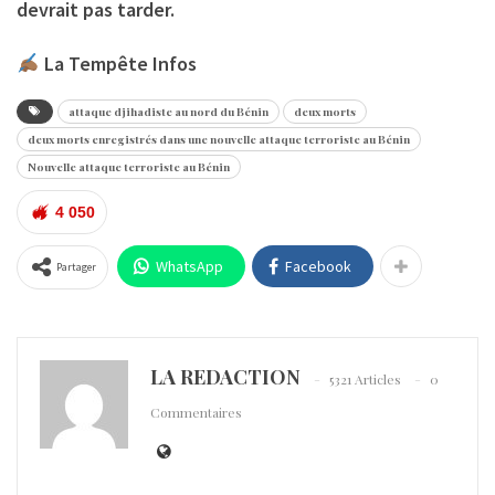
devrait pas tarder.
La Tempête Infos
attaque djihadiste au nord du Bénin
deux morts
deux morts enregistrés dans une nouvelle attaque terroriste au Bénin
Nouvelle attaque terroriste au Bénin
4 050
WhatsApp
Facebook
Partager
LA REDACTION
5321 Articles
0
Commentaires