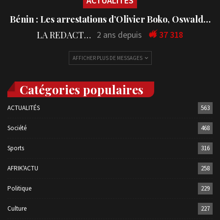
ACTUALITÉS
Bénin : Les arrestations d’Olivier Boko, Oswald…
LA REDACTION
2 ans depuis
37 318
AFFICHER PLUS DE MESSAGES
Catégories populaires
ACTUALITÉS
563
Société
468
Sports
316
AFRIK'ACTU
258
Politique
229
Culture
227