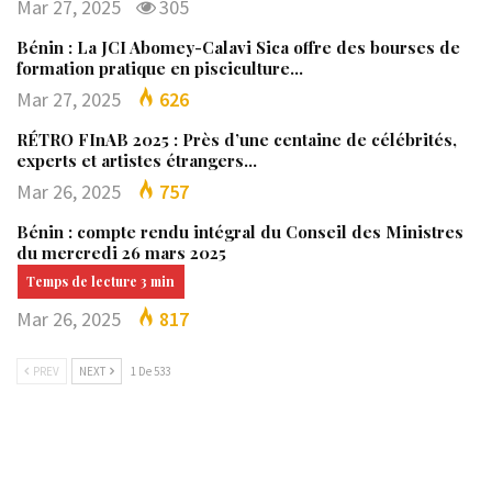
Mar 27, 2025
305
Bénin : La JCI Abomey-Calavi Sica offre des bourses de
formation pratique en pisciculture…
Mar 27, 2025
626
RÉTRO FInAB 2025 : Près d’une centaine de célébrités,
experts et artistes étrangers…
Mar 26, 2025
757
Bénin : compte rendu intégral du Conseil des Ministres
du mercredi 26 mars 2025
Mar 26, 2025
817
PREV
NEXT
1 De 533