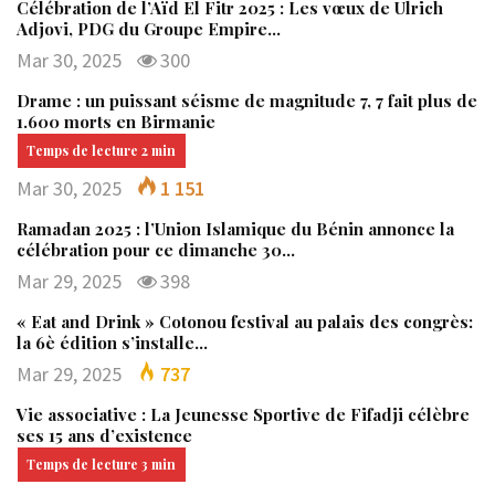
Célébration de l’Aïd El Fitr 2025 : Les vœux de Ulrich
Adjovi, PDG du Groupe Empire…
Mar 30, 2025
300
Drame : un puissant séisme de magnitude 7, 7 fait plus de
1.600 morts en Birmanie
Mar 30, 2025
1 151
Ramadan 2025 : l’Union Islamique du Bénin annonce la
célébration pour ce dimanche 30…
Mar 29, 2025
398
« Eat and Drink » Cotonou festival au palais des congrès:
la 6è édition s’installe…
Mar 29, 2025
737
Vie associative : La Jeunesse Sportive de Fifadji célèbre
ses 15 ans d’existence