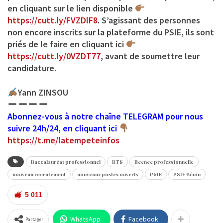
en cliquant sur le lien disponible
https://cutt.ly/FVZDlF8
. S’agissant des personnes
non encore inscrits sur la plateforme du PSIE, ils sont
priés de le faire en cliquant ici
https://cutt.ly/0VZDT77
, avant de soumettre leur
candidature.
Yann ZINSOU
Abonnez-vous à notre chaîne TELEGRAM pour nous
suivre 24h/24, en cliquant ici
https://t.me/latempeteinfos
Baccalauréat professionnel
BTS
licence professionnelle
nouveau recrutement
nouveaux postes ouverts
PSIE
PSIE Bénin
5 011
WhatsApp
Facebook
Partager