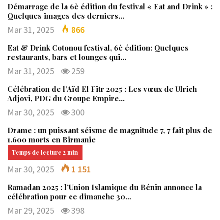
Démarrage de la 6è édition du festival « Eat and Drink » :
Quelques images des derniers…
Mar 31, 2025
866
Eat & Drink Cotonou festival, 6è édition: Quelques
restaurants, bars et lounges qui…
Mar 31, 2025
259
Célébration de l’Aïd El Fitr 2025 : Les vœux de Ulrich
Adjovi, PDG du Groupe Empire…
Mar 30, 2025
300
Drame : un puissant séisme de magnitude 7, 7 fait plus de
1.600 morts en Birmanie
Mar 30, 2025
1 151
Ramadan 2025 : l’Union Islamique du Bénin annonce la
célébration pour ce dimanche 30…
Mar 29, 2025
398