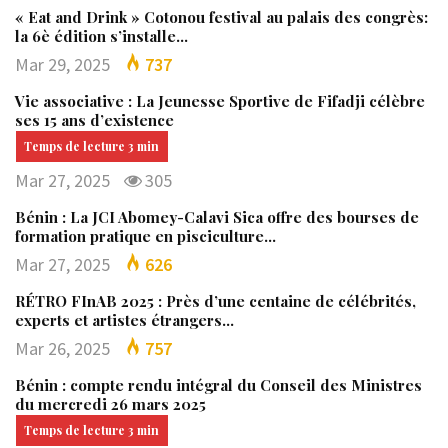
« Eat and Drink » Cotonou festival au palais des congrès:
la 6è édition s’installe…
Mar 29, 2025
737
Vie associative : La Jeunesse Sportive de Fifadji célèbre
ses 15 ans d’existence
Mar 27, 2025
305
Bénin : La JCI Abomey-Calavi Sica offre des bourses de
formation pratique en pisciculture…
Mar 27, 2025
626
RÉTRO FInAB 2025 : Près d’une centaine de célébrités,
experts et artistes étrangers…
Mar 26, 2025
757
Bénin : compte rendu intégral du Conseil des Ministres
du mercredi 26 mars 2025