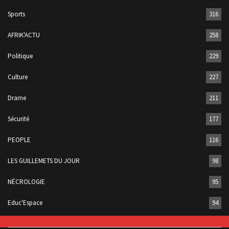
Sports
316
AFRIK'ACTU
258
Politique
229
Culture
227
Drame
211
Sécurité
177
PEOPLE
116
LES GUILLEMETS DU JOUR
98
NÉCROLOGIE
95
Educ'Espace
94