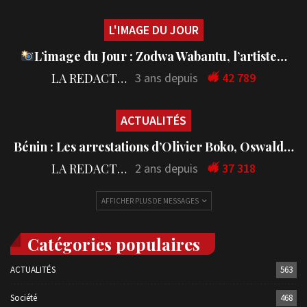
L'IMAGE DU JOUR
L’image du Jour : Zodwa Wabantu, l’artiste…
LA REDACTION
3 ans depuis
42 789
ACTUALITÉS
Bénin : Les arrestations d’Olivier Boko, Oswald…
LA REDACTION
2 ans depuis
37 318
AFFICHER PLUS DE MESSAGES
Catégories populaires
ACTUALITÉS
563
Société
468