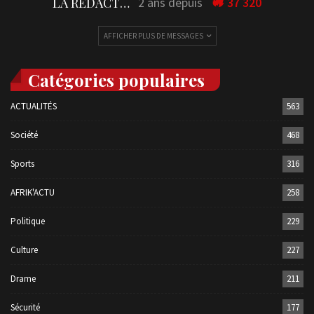
LA REDACTION
2 ans depuis
37 320
AFFICHER PLUS DE MESSAGES
Catégories populaires
ACTUALITÉS
563
Société
468
Sports
316
AFRIK'ACTU
258
Politique
229
Culture
227
Drame
211
Sécurité
177