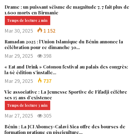
Drame : un puissant séisme de magnitude 7, 7 fait plus de
1.600 morts en Birmanie
Mar 30, 2025
1 152
Ramadan 2025 : l’Union Islamique du Bénin annonce la
célébration pour ce dimanche 30…
Mar 29, 2025
398
« Eat and Drink » Cotonou festival au palais des congrès:
la 6è édition s’installe…
Mar 29, 2025
737
Vie associative : La Jeunesse Sportive de Fifadji célèbre
ses 15 ans d’existence
Mar 27, 2025
305
Bénin : La JCI Abomey-Calavi Sica offre des bourses de
formation pratique en pisciculture…