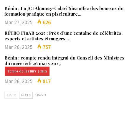
Bénin : La JCI Abomey-Calavi Sica offre des bourses de
formation pratique en pisciculture…
Mar 27, 2025
626
RÉTRO FInAB 2025 : Près d’une centaine de célébrités,
experts et artistes étrangers…
Mar 26, 2025
757
Bénin : compte rendu intégral du Conseil des Ministres
du mercredi 26 mars 2025
Mar 26, 2025
817
PREV
NEXT
1 De 533