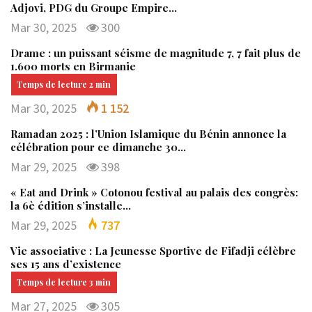
Adjovi, PDG du Groupe Empire…
Mar 30, 2025
300
Drame : un puissant séisme de magnitude 7, 7 fait plus de
1.600 morts en Birmanie
Mar 30, 2025
1 152
Ramadan 2025 : l’Union Islamique du Bénin annonce la
célébration pour ce dimanche 30…
Mar 29, 2025
398
« Eat and Drink » Cotonou festival au palais des congrès:
la 6è édition s’installe…
Mar 29, 2025
737
Vie associative : La Jeunesse Sportive de Fifadji célèbre
ses 15 ans d’existence
Mar 27, 2025
305