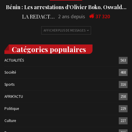
Bénin : Les arrestations d’Olivier Boko, Oswald…
LA REDACTION
2 ans depuis
37 320
AFFICHER PLUS DE MESSAGES
Catégories populaires
ACTUALITÉS
563
Société
468
Sports
316
AFRIK'ACTU
258
Politique
229
Culture
227