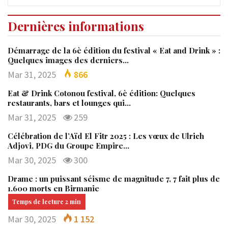
Dernières informations
Démarrage de la 6è édition du festival « Eat and Drink » :
Quelques images des derniers…
Mar 31, 2025
866
Eat & Drink Cotonou festival, 6è édition: Quelques
restaurants, bars et lounges qui…
Mar 31, 2025
259
Célébration de l’Aïd El Fitr 2025 : Les vœux de Ulrich
Adjovi, PDG du Groupe Empire…
Mar 30, 2025
300
Drame : un puissant séisme de magnitude 7, 7 fait plus de
1.600 morts en Birmanie
Mar 30, 2025
1 152