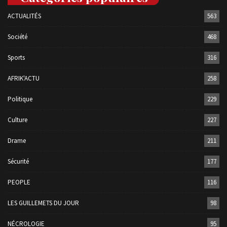
ACTUALITÉS
563
Société
468
Sports
316
AFRIK'ACTU
258
Politique
229
Culture
227
Drame
211
Sécurité
177
PEOPLE
116
LES GUILLEMETS DU JOUR
98
NÉCROLOGIE
95