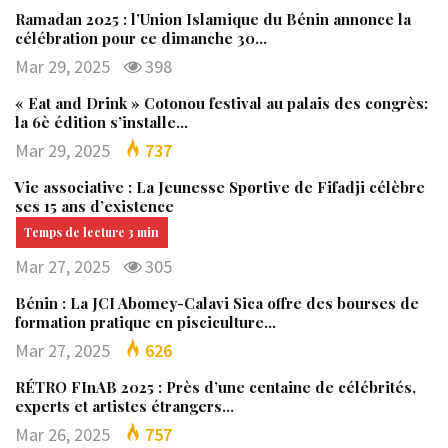
Ramadan 2025 : l’Union Islamique du Bénin annonce la
célébration pour ce dimanche 30…
Mar 29, 2025
398
« Eat and Drink » Cotonou festival au palais des congrès:
la 6è édition s’installe…
Mar 29, 2025
737
Vie associative : La Jeunesse Sportive de Fifadji célèbre
ses 15 ans d’existence
Mar 27, 2025
305
Bénin : La JCI Abomey-Calavi Sica offre des bourses de
formation pratique en pisciculture…
Mar 27, 2025
626
RÉTRO FInAB 2025 : Près d’une centaine de célébrités,
experts et artistes étrangers…
Mar 26, 2025
757