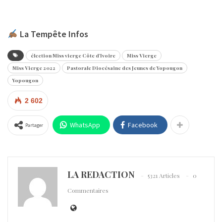
La Tempête Infos
élection Miss vierge Côte d'Ivoire
Miss Vierge
Miss Vierge 2022
Pastorale Diocésaine des Jeunes de Yopougon
Yopougon
2 602
WhatsApp
Facebook
Partager
LA REDACTION
5321 Articles
0
Commentaires