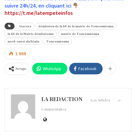
suivre 24h/24, en cliquant ici
https://t.me/latempeteinfos
Atacora
démission de la SE de la mairie de Toucountouna
la SE de la Mairie démissionne
mairie de Toucountouna
nord-ouest du Bénin
Toucountouna
1 988
WhatsApp
Facebook
Partager
LA REDACTION
5321 Articles
0
Commentaires