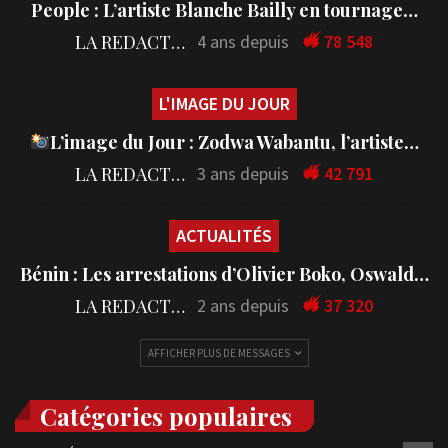
People : L’artiste Blanche Bailly en tournage…
LA REDACTION
4 ans depuis
78 548
L'IMAGE DU JOUR
L’image du Jour : Zodwa Wabantu, l’artiste…
LA REDACTION
3 ans depuis
42 791
ACTUALITÉS
Bénin : Les arrestations d’Olivier Boko, Oswald…
LA REDACTION
2 ans depuis
37 320
AFFICHER PLUS DE MESSAGES
Catégories populaires