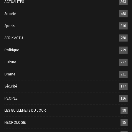
ACTUALITÉS
563
Société
468
Sports
316
AFRIK'ACTU
258
Politique
229
Culture
227
Drame
211
Sécurité
177
PEOPLE
116
LES GUILLEMETS DU JOUR
98
NÉCROLOGIE
95