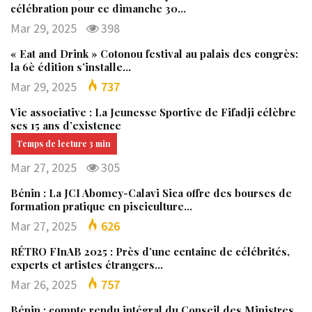
célébration pour ce dimanche 30…
Mar 29, 2025
398
« Eat and Drink » Cotonou festival au palais des congrès:
la 6è édition s’installe…
Mar 29, 2025
737
Vie associative : La Jeunesse Sportive de Fifadji célèbre
ses 15 ans d’existence
Mar 27, 2025
305
Bénin : La JCI Abomey-Calavi Sica offre des bourses de
formation pratique en pisciculture…
Mar 27, 2025
626
RÉTRO FInAB 2025 : Près d’une centaine de célébrités,
experts et artistes étrangers…
Mar 26, 2025
757
Bénin : compte rendu intégral du Conseil des Ministres